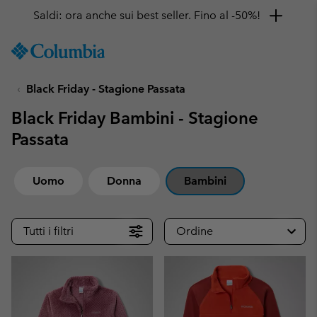
Ottieni il 10% di sconto
SKIP
Columbia
TO
Sportswear
CONTENT
Black Friday - Stagione Passata
SKIP
TO
Black Friday Bambini - Stagione
MAIN
NAV
Passata
SKIP
TO
Uomo
Donna
Bambini
SEARCH
Tutti i filtri
Ordine