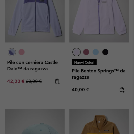
Pile con cerniera Castle
Nuovi Colori
Dale™ da ragazza
Pile Benton Springs™ da
ragazza
Sale price:
Regular price:
42,00 €
60,00 €
Regular price:
40,00 €