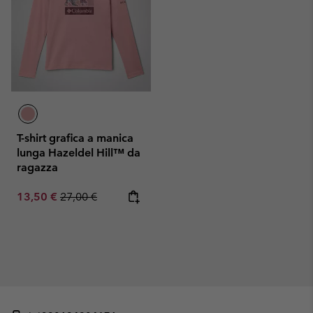
T-shirt grafica a manica
lunga Hazeldel Hill™ da
ragazza
Sale price:
Regular price:
13,50 €
27,00 €