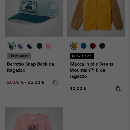
Più Venduto
Nuovi Colori
Berretto Snap Back da
Giacca in pile Steens
Ragazzo
Mountain™ II da
ragazzo
Minimum sale price:
Maximum price:
20,00 €
-
25,00 €
Regular price:
40,00 €