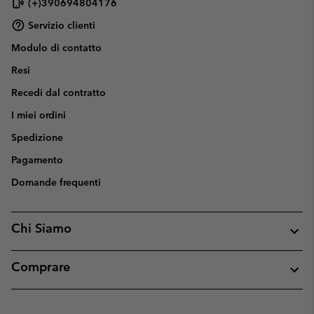
(+)390694804176
Servizio clienti
Modulo di contatto
Resi
Recedi dal contratto
I miei ordini
Spedizione
Pagamento
Domande frequenti
Chi Siamo
Comprare