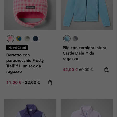
Pile con cerniera intera
Nuovi Colori
Castle Dale™ da
Berretto con
ragazzo
paraorecchie Frosty
Trail™ II unisex da
Sale price:
Regular price:
42,00 €
60,00 €
ragazzo
Minimum sale price:
Maximum price:
11,00 €
-
22,00 €