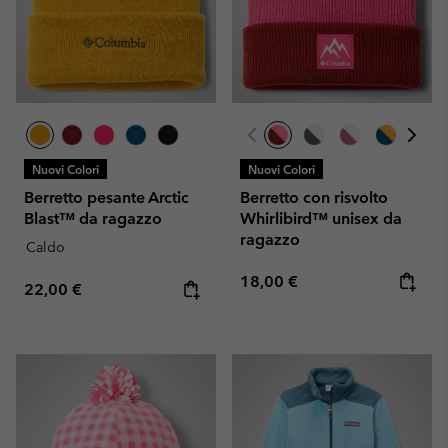
Nuovi Colori
Nuovi Colori
Berretto pesante Arctic
Berretto con risvolto
Blast™ da ragazzo
Whirlibird™ unisex da
ragazzo
Caldo
Regular price:
18,00 €
Regular price:
22,00 €