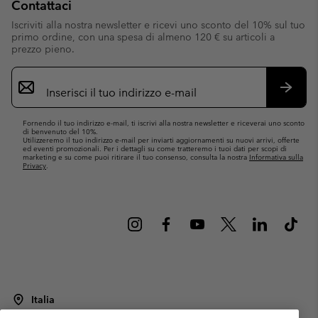
Contattaci
Iscriviti alla nostra newsletter e ricevi uno sconto del 10% sul tuo
primo ordine, con una spesa di almeno 120 € su articoli a
prezzo pieno.
Iscrizione
e-
mail
Iscrivit
Fornendo il tuo indirizzo e-mail, ti iscrivi alla nostra newsletter e riceverai uno sconto
di benvenuto del 10%.
Utilizzeremo il tuo indirizzo e-mail per inviarti aggiornamenti su nuovi arrivi, offerte
ed eventi promozionali. Per i dettagli su come tratteremo i tuoi dati per scopi di
marketing e su come puoi ritirare il tuo consenso, consulta la nostra
Informativa sulla
Privacy
.
Italia