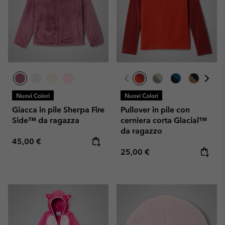
Nuovi Colori
Nuovi Colori
Giacca in pile Sherpa Fire
Pullover in pile con
Side™ da ragazza
cerniera corta Glacial™
da ragazzo
Regular price:
45,00 €
Regular price:
25,00 €