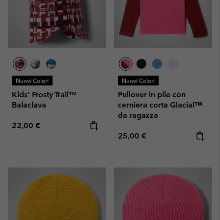
Nuovi Colori
Nuovi Colori
Kids' Frosty Trail™
Pullover in pile con
Balaclava
cerniera corta Glacial™
da ragazza
Regular price:
22,00 €
Regular price:
25,00 €