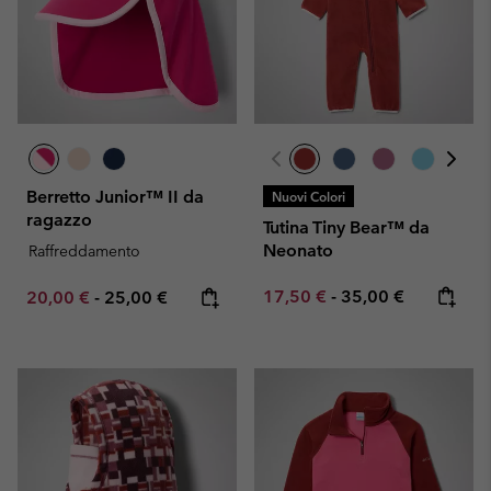
Berretto Junior™ II da
Nuovi Colori
ragazzo
Tutina Tiny Bear™ da
Neonato
Raffreddamento
Minimum sale price:
Maximum price:
Minimum sale price:
Maximum price:
17,50 €
-
35,00 €
20,00 €
-
25,00 €