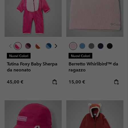
Nuovi Colori
Nuovi Colori
Tutina Foxy Baby Sherpa
Berretto Whirlibird™ da
da neonato
ragazzo
Regular price:
Regular price:
45,00 €
15,00 €