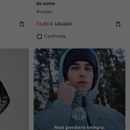
da uomo
Riciclato
Sale price:
Regular price:
72,00 €
120,00 €
Confronta
Non perdere tempo.