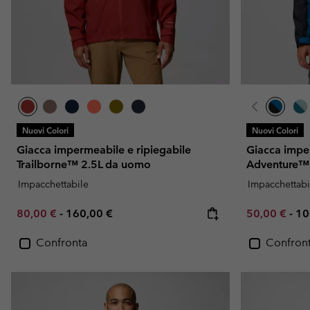
Nuovi Colori
Nuovi Colori
Giacca impermeabile e ripiegabile
Giacca impe
Trailborne™ 2.5L da uomo
Adventure™ 
Impacchettabile
Impacchettabi
Minimum sale price:
Maximum price:
Minimum sal
Ma
80,00 €
-
160,00 €
50,00 €
-
10
Confronta
Confron