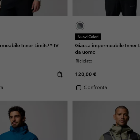
Nuovi Colori
rmeabile Inner Limits™ IV
Giacca impermeabile Inner 
da uomo
Riciclato
e:
Regular price:
120,00 €
ta
Confronta