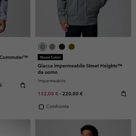
et Commuter™
Nuovi Colori
Giacca impermeabile Street Heights™
da uomo
Impermeabile
ice:
 price:
€
Minimum sale price:
Maximum price:
132,00 €
-
220,00 €
Confronta