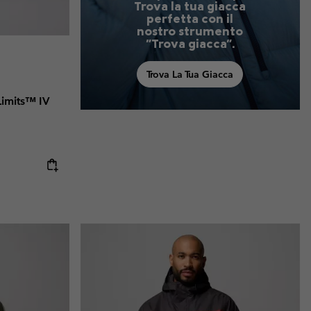
Trova la tua giacca
perfetta con il
nostro strumento
"Trova giacca".
Trova La Tua Giacca
Limits™ IV