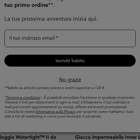
tuo primo ordine
**.
La tua prossima avventura inizia qui.
Il tuo indirizzo email
Iscriviti Subito
No grazie
**Valido su articoli a prezzo pieno e ordini superiori a 120 €.
*
Termini e condizioni
: È possibile annullare l’iscrizione in qualsiasi momento.
Troverai il link per disiscriverti in ogni e-mail. Utilizzeremo il tuo indirizzo e-
mail per inviarti aggiornamenti su novità, offerte ed eventi promozionali.
Consulta la nostra
Informativa sulla Privacy
per scoprire come trattiamo i tuoi
dati a fini di marketing e come puoi revocare il consenso.
Nuovi Colori
ioggia Watertight™ II da
Giacca impermeabile Inner 