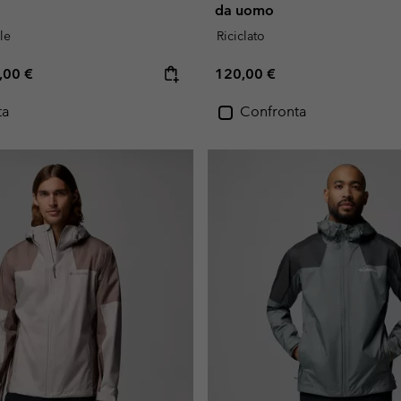
da uomo
le
Riciclato
e price:
ximum price:
Regular price:
,00 €
120,00 €
ta
Confronta