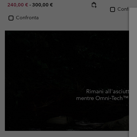
Minimum sale price:
Maximum price:
240,00 €
-
300,00 €
Confron
Confronta
Rimani all'asciutto 
mentre Omni‑Tech™ garan