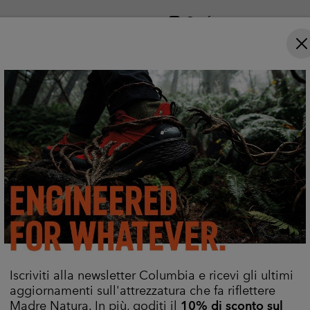
ta
Confronta
La pioggia non ha scampo
anche nelle tempeste più intense. OutDry™ respinge la
tisce comfort grazie a performance impermeabili e tras
Scopri Di Più
Iscriviti alla newsletter Columbia e ricevi gli ultimi
aggiornamenti sull'attrezzatura che fa riflettere
Madre Natura. In più, goditi il
10% di sconto sul