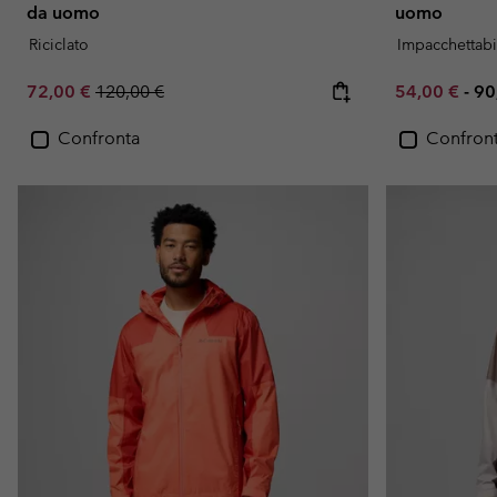
da uomo
uomo
Riciclato
Impacchettabi
Sale price:
Regular price:
Minimum sal
Ma
72,00 €
120,00 €
54,00 €
-
90
Confronta
Confron