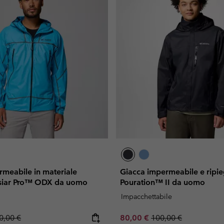
rmeabile in materiale
Giacca impermeabile e ripie
assiar Pro™ ODX da uomo
Pouration™ II da uomo
Impacchettabile
gular price:
Sale price:
Regular price:
0,00 €
80,00 €
100,00 €