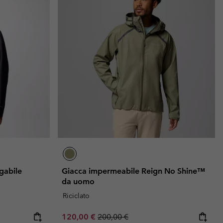
gabile
Giacca impermeabile Reign No Shine™
da uomo
Riciclato
Sale price:
Regular price:
120,00 €
200,00 €