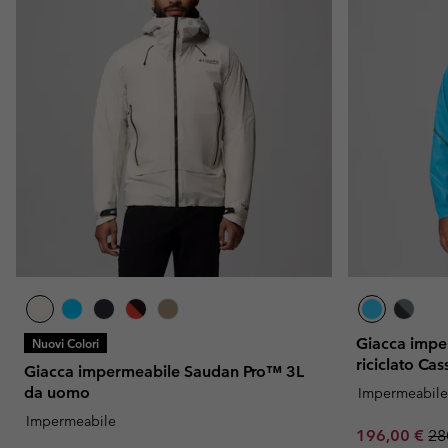
Giacca impe
Nuovi Colori
riciclato C
Giacca impermeabile Saudan Pro™ 3L
da uomo
Impermeabile
Impermeabile
Sale price:
Re
196,00 €
28