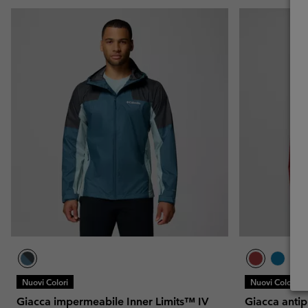
Nuovi Colori
Nuovi Colori
Giacca impermeabile Inner Limits™ IV
Giacca antip