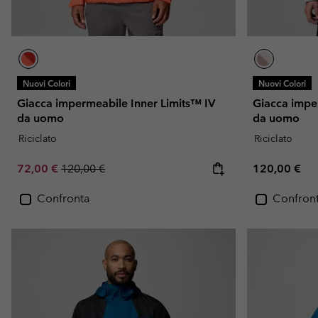
Nuovi Colori
Nuovi Colori
Giacca impermeabile Inner Limits™ IV
Giacca impe
da uomo
da uomo
Riciclato
Riciclato
Sale price:
Regular price:
Regular pric
72,00 €
120,00 €
120,00 €
Confronta
Confron