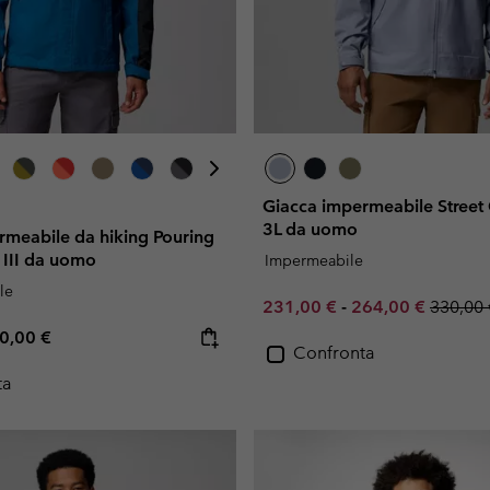
Giacca impermeabile Stre
3L da uomo
rmeabile da hiking Pouring
III da uomo
Impermeabile
le
Minimum sale price:
Maximum sale pr
Regular
231,00 €
-
264,00 €
330,00 
e price:
ximum price:
0,00 €
Confronta
ta