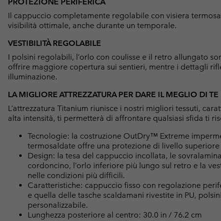
PROTEZIONE PERIFERICA
Il cappuccio completamente regolabile con visiera termosa
visibilità ottimale, anche durante un temporale.
VESTIBILITÀ REGOLABILE
I polsini regolabili, l’orlo con coulisse e il retro allungato
offrire maggiore copertura sui sentieri, mentre i dettagli rif
illuminazione.
LA MIGLIORE ATTREZZATURA PER DARE IL MEGLIO DI TE
L’attrezzatura Titanium riunisce i nostri migliori tessuti, car
alta intensità, ti permetterà di affrontare qualsiasi sfida ti rise
Tecnologie: la costruzione OutDry™ Extreme imperme
termosaldate offre una protezione di livello superiore 
Design: la tesa del cappuccio incollata, le sovralamina
cordoncino, l’orlo inferiore più lungo sul retro e la v
nelle condizioni più difficili.
Caratteristiche: cappuccio fisso con regolazione perife
e quella delle tasche scaldamani rivestite in PU, pols
personalizzabile.
Lunghezza posteriore al centro: 30.0 in / 76.2 cm