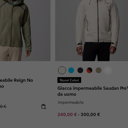
eabile Reign No
Nuovi Colori
mo
Giacca impermeabile Saudan Pro
da uomo
Impermeabile
ar price:
0 €
Minimum sale price:
Maximum price:
240,00 €
-
300,00 €