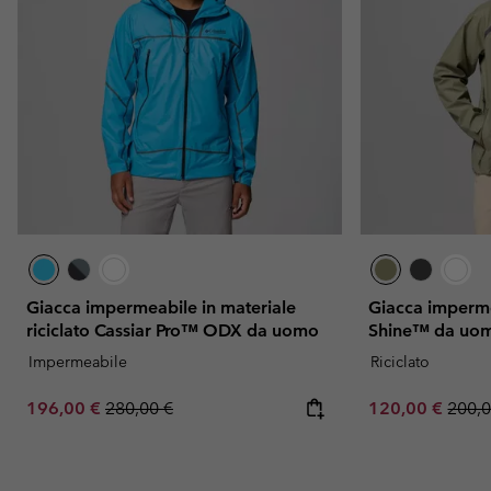
Giacca impermeabile in materiale
Giacca imperm
riciclato Cassiar Pro™ ODX da uomo
Shine™ da uo
Impermeabile
Riciclato
Sale price:
Regular price:
Sale price:
Regul
196,00 €
280,00 €
120,00 €
200,0