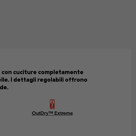
le con cuciture completamente
e. I dettagli regolabili offrono
de.
OutDry™ Extreme