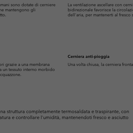
amani sono dotate di cerniere
La ventilazione ascellare con cern
 che mantengono gli
bidirezionale favorisce la circolaz
tto.
dell'aria, per mantenerti al fresco s
Cerniera anti-pioggia
uori grazie a una membrana
Una volta chiusa, la cerniera fronta
a un tessuto interno morbido
 acquazzone.
 una struttura completamente termosaldata e traspirante, con
atura e controllare l’umidità, mantenendoti fresco e asciutto