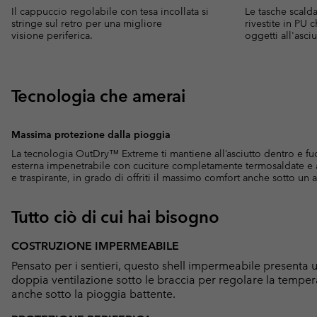
Il cappuccio regolabile con tesa incollata si
Le tasche scald
stringe sul retro per una migliore
rivestite in PU
visione periferica.
oggetti all'asciu
Tecnologia che amerai
Massima protezione dalla pioggia
La tecnologia OutDry™ Extreme ti mantiene all’asciutto dentro e f
esterna impenetrabile con cuciture completamente termosaldate e 
e traspirante, in grado di offriti il massimo comfort anche sotto un
Tutto ciò di cui hai bisogno
COSTRUZIONE IMPERMEABILE
Pensato per i sentieri, questo shell impermeabile presenta
doppia ventilazione sotto le braccia per regolare la temper
anche sotto la pioggia battente.