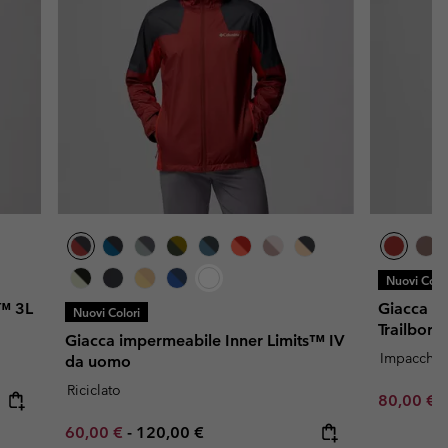
Nuovi Color
™ 3L
Giacca im
Nuovi Colori
Trailbor
Giacca impermeabile Inner Limits™ IV
Impacchett
da uomo
Riciclato
Minimum s
80,00 €
Minimum sale price:
Maximum price:
60,00 €
-
120,00 €