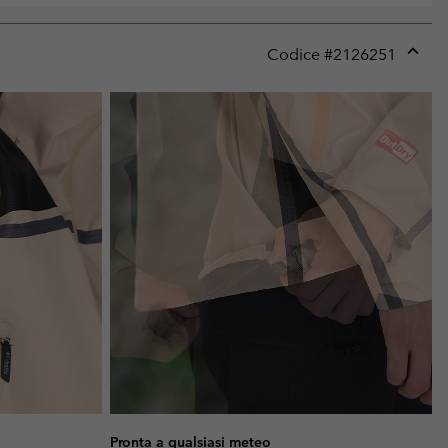
Codice #
2126251
Expan
or
collap
sectio
Pronta a qualsiasi meteo