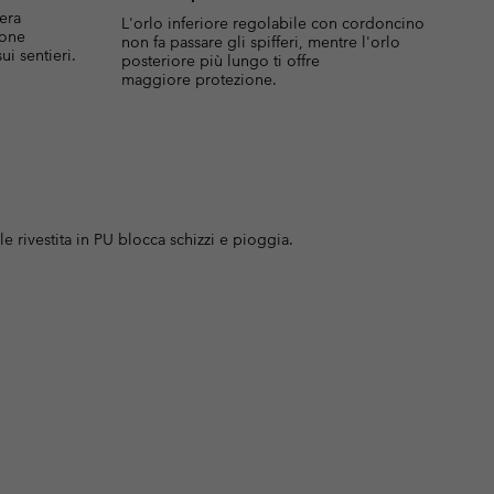
iera
L'orlo inferiore regolabile con cordoncino
ione
non fa passare gli spifferi, mentre l'orlo
ui sentieri.
posteriore più lungo ti offre
maggiore protezione.
le rivestita in PU blocca schizzi e pioggia.