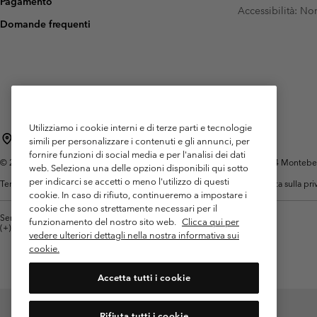
Pagamento
Pile
Pile
Accessibilità: N
Omni-MAX™
Amaze™
Domande frequenti
Pile Tecnici
Pile Tecnici
Omni-MAX™
Pile in Sherpa
Pile in Sherpa
Pile Casual
Pile Casual
Gilet in Pile
Gilet in Pile
Utilizziamo i cookie interni e di terze parti e tecnologie
Italia
simili per personalizzare i contenuti e gli annunci, per
fornire funzioni di social media e per l'analisi dei dati
©
2026
Columbia Sportswear Italy S.R.L.. Via Feltrina Centro 11/8, 31044 Montebelluna 
web. Seleziona una delle opzioni disponibili qui sotto
per indicarci se accetti o meno l'utilizzo di questi
Termini di utilizzo
Condizioni Generali di Venditaa
Garanzia
Politica sulla pr
cookie. In caso di rifiuto, continueremo a impostare i
cookie che sono strettamente necessari per il
Servizio clienti: Lun. - ven. 9:00 - 13:00 & 14:00- 18:00
funzionamento del nostro sito web.
Clicca qui per
(+)390694804176
vedere ulteriori dettagli nella nostra informativa sui
cookie.
Accetta tutti i cookie
Rifiuta tutti i cookie