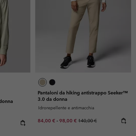
i & Invernali
i & Invernali
Guida Agli Articoli Impermeabili
Guida Agli Articoli Impermeabili
lie comode
donna
uomo
Pantaloni da hiking antistrappo Seeker™
3.0 da donna
 donna
Idrorepellente e antimacchia
Minimum sale price:
Maximum sale price:
Regular price:
84,00 €
-
98,00 €
140,00 €