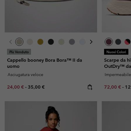
Più Venduto
Nuovi Colori
Cappello booney Bora Bora™ II da
Scarpe da h
uomo
OutDry™ da
Asciugatura veloce
Impermeabile
Minimum sale price:
Maximum price:
Minimum sal
Ma
24,00 €
-
35,00 €
72,00 €
-
12