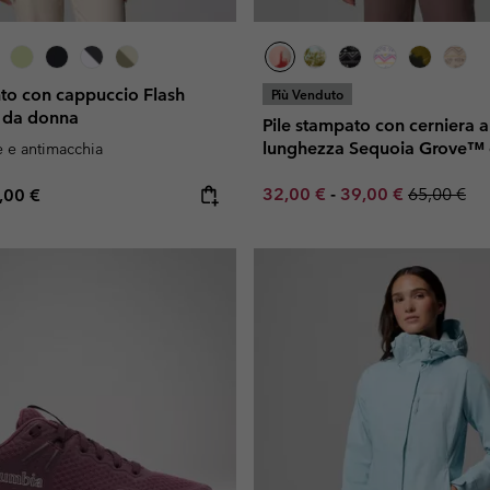
nto con cappuccio Flash
Più Venduto
 da donna
Pile stampato con cerniera 
lunghezza Sequoia Grove™
e e antimacchia
Minimum sale price:
Maximum sale pric
Regular pr
e price:
ximum price:
32,00 €
-
39,00 €
65,00 €
,00 €