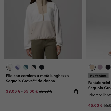
Pile
Pile
Omni-MAX™
Amaze™
Pile Tecnici
Pile Tecnici
Omni-MAX™
Pile in Sherpa
Pile in Sherpa
Pile Casual
Pile Casual
Gilet in Pile
Gilet in Pile
Pile con cerniera a metà lunghezza
Più Venduto
Sequoia Grove™ da donna
Pantaloncini
Sequoia Gr
Minimum sale price:
Maximum sale price:
Regular price:
39,00 €
-
55,00 €
65,00 €
Idrorepellent
Sale price:
Regu
45,00 €
65,