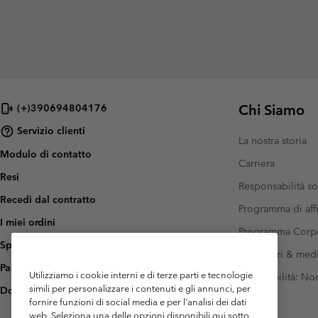
Chi Siamo
(+)390694804176
Servizio clienti
La nostra storia
Modulo di contatto
Carriera
Resi
Responsabilità so
Recedi dal contratto
Programma di affi
I miei ordini
Programma Corp
Spedizione
Investitori & med
Pagamento
Utilizziamo i cookie interni e di terze parti e tecnologie
Accessibilità: N
simili per personalizzare i contenuti e gli annunci, per
Domande frequenti
fornire funzioni di social media e per l'analisi dei dati
web. Seleziona una delle opzioni disponibili qui sotto