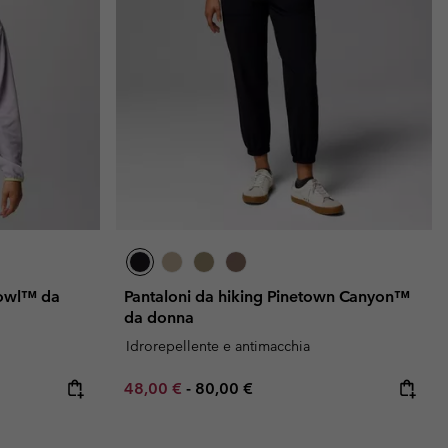
Bowl™ da
Pantaloni da hiking Pinetown Canyon™
da donna
Idrorepellente e antimacchia
e:
ice:
Minimum sale price:
Maximum price:
48,00 €
-
80,00 €