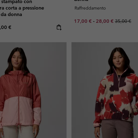
d stampato con
a corta a pressione
Raffreddamento
I da donna
Minimum sale price:
Maximum sale pric
Regular pr
17,00 €
-
28,00 €
35,00 €
e price:
ximum price:
,00 €