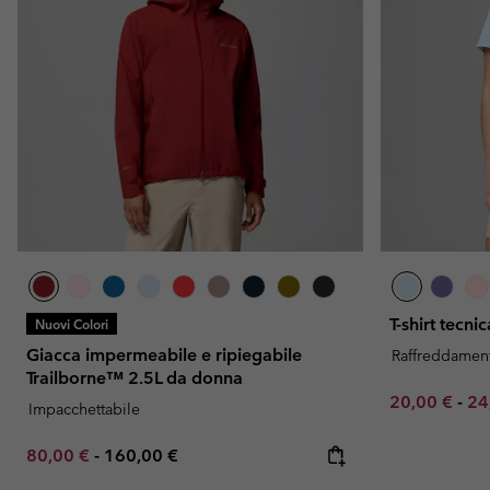
T-shirt tecn
Nuovi Colori
Giacca impermeabile e ripiegabile
Raffreddamen
Trailborne™ 2.5L da donna
Minimum sal
Ma
20,00 €
-
24
Impacchettabile
Minimum sale price:
Maximum price:
80,00 €
-
160,00 €