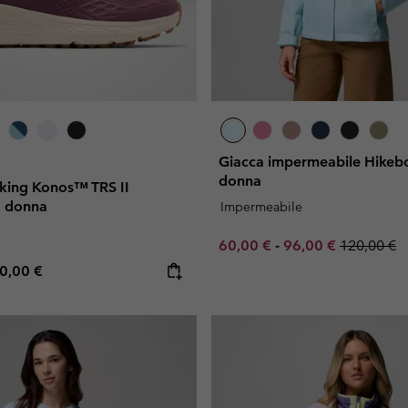
Giacca impermeabile Hikeb
donna
iking Konos™ TRS II
 donna
Impermeabile
Minimum sale price:
Maximum sale pric
Regular pr
60,00 €
-
96,00 €
120,00 €
e price:
ximum price:
0,00 €