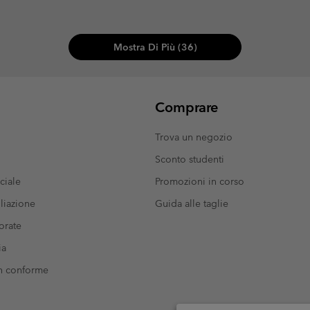
Mostra Di Più (36)
Comprare
Trova un negozio
Sconto studenti
ciale
Promozioni in corso
liazione
Guida alle taglie
orate
ia
on conforme