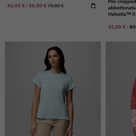
Pile croppe
Minimum sale price:
Maximum sale price:
Regular price:
42,00 €
-
56,00 €
70,00 €
abbottonatur
Helvetia™ I
Minimum sal
Ma
35,00 €
-
80