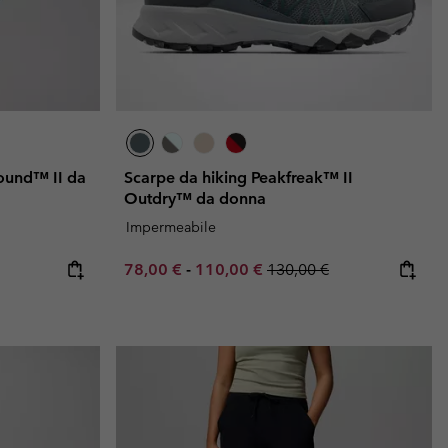
ound™ II da
Scarpe da hiking Peakfreak™ II
Outdry™ da donna
Impermeabile
e:
ice:
Minimum sale price:
Maximum sale price:
Regular price:
78,00 €
-
110,00 €
130,00 €