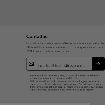
Contattaci
Iscriviti alla nostra newsletter e ricevi uno sconto del
10% sul tuo primo ordine, con una spesa di almeno
120 € su articoli a prezzo pieno.
Iscrizione
e-
mail
Iscri
Fornendo il tuo indirizzo e-mail, ti iscrivi alla nostra newsletter e
riceverai uno sconto di benvenuto del 10%.
Utilizzeremo il tuo indirizzo e-mail per inviarti aggiornamenti su
nuovi arrivi, offerte ed eventi promozionali. Per i dettagli su come
tratteremo i tuoi dati per scopi di marketing e su come puoi ritirare
il tuo consenso, consulta la nostra
Informativa sulla Privacy
.