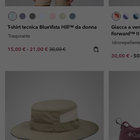
T-shirt tecnica BlueVista Hill™ da donna
Giacca a ve
Forward™ II
Traspirante
Idrorepellent
Minimum sale price:
Maximum sale price:
Regular price:
15,00 €
-
21,00 €
30,00 €
Minimum sal
Ma
30,00 €
-
50