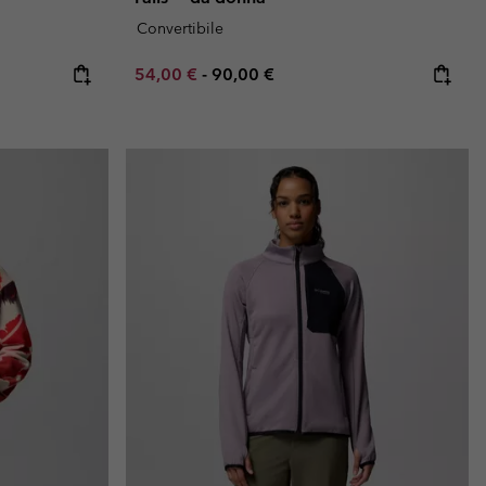
Convertibile
e:
ice:
Minimum sale price:
Maximum price:
54,00 €
-
90,00 €