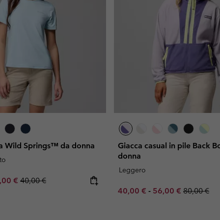
ica Wild Springs™ da donna
Giacca casual in pile Back 
donna
to
Leggero
e price:
ximum sale price:
Regular price:
,00 €
40,00 €
Minimum sale price:
Maximum sale pric
Regular pr
40,00 €
-
56,00 €
80,00 €