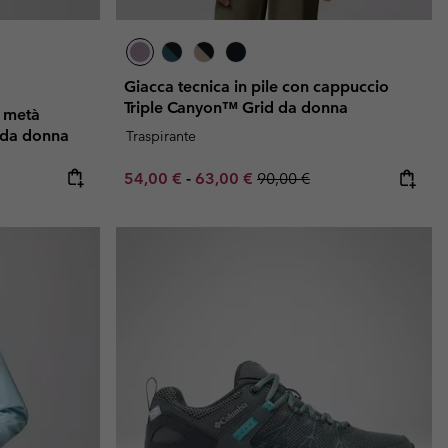
Giacca tecnica in pile con cappuccio
Triple Canyon™ Grid da donna
a metà
 da donna
Traspirante
e:
ice:
Minimum sale price:
Maximum sale price:
Regular price:
54,00 €
-
63,00 €
90,00 €