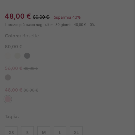
Sale price:
Regular price:
48,00 €
80,00 €
Risparmia 40%
Il prezzo più basso negli ultimi 30 giorni:
48,00 €
0%
Colore:
Rosette
80,00 €
Regular price:
Sale price:
56,00 €
80,00 €
Regular price:
Sale price:
48,00 €
80,00 €
Taglia:
XS
S
M
L
XL