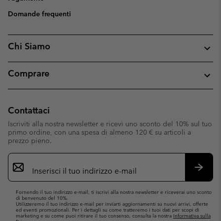
Domande frequenti
Chi Siamo
Comprare
Contattaci
Iscriviti alla nostra newsletter e ricevi uno sconto del 10% sul tuo
primo ordine, con una spesa di almeno 120 € su articoli a
prezzo pieno.
Iscrizione
e-
mail
Iscrivit
Fornendo il tuo indirizzo e-mail, ti iscrivi alla nostra newsletter e riceverai uno sconto
di benvenuto del 10%.
Utilizzeremo il tuo indirizzo e-mail per inviarti aggiornamenti su nuovi arrivi, offerte
ed eventi promozionali. Per i dettagli su come tratteremo i tuoi dati per scopi di
marketing e su come puoi ritirare il tuo consenso, consulta la nostra
Informativa sulla