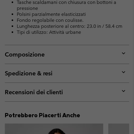
Tasche scaldamani con chiusura con bottoni a
pressione
Polsini parzialmente elasticizzati
Fondo regolabile con coulisse.
Lunghezza posteriore al centro: 23.0 in / 58.4 cm
Tipi di utilizzo: Attività urbane
Composizione
Expan
or
collap
Spedizione & resi
sectio
Expan
or
collap
Recensioni dei clienti
sectio
Expan
or
collap
Potrebbero Piacerti Anche
sectio