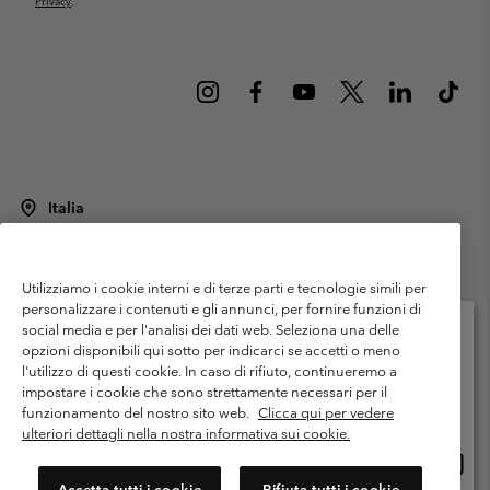
Privacy
.
Italia
©
2026
Columbia Sportswear Italy S.R.L.. Via Feltrina Centro 11/8, 31044
Montebelluna (TV) Italia. Tutti i diritti riservati.
Utilizziamo i cookie interni e di terze parti e tecnologie simili per
Termini di utilizzo
Condizioni Generali di Venditaa
Garanzia
personalizzare i contenuti e gli annunci, per fornire funzioni di
Politica sulla privacy
social media e per l'analisi dei dati web. Seleziona una delle
opzioni disponibili qui sotto per indicarci se accetti o meno
Termini e condizioni del programma di membership
l'utilizzo di questi cookie. In caso di rifiuto, continueremo a
Seleziona il paese di spedizione e la lingua
impostare i cookie che sono strettamente necessari per il
Condizioni di utilizzo dei contenuti generati dagli utenti
Impressum
Shopping online disponibile
funzionamento del nostro sito web.
Clicca qui per vedere
Cookies
Public CBCR
ulteriori dettagli nella nostra informativa sui cookie.
Shopp
United States
online
Servizio clienti: Lun. - ven. 9:00 - 13:00 & 14:00- 18:00
Accetta tutti i cookie
Rifiuta tutti i cookie