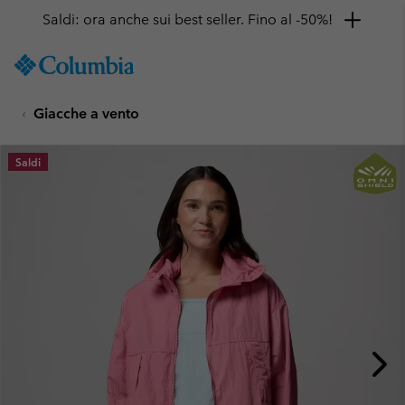
Saldi: ora anche sui best seller. Fino al -50%!
SKIP
Columbia
TO
Sportswear
CONTENT
Giacche a vento
SKIP
TO
MAIN
Saldi
NAV
SKIP
TO
SEARCH