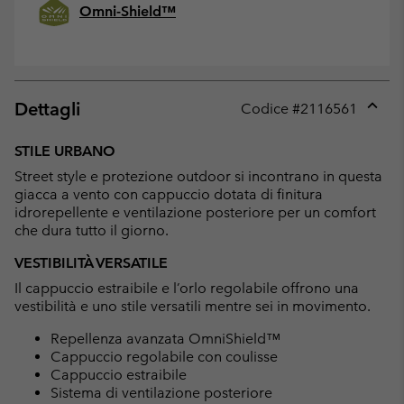
Omni-Shield™
Dettagli
Codice #
2116561
Expan
or
STILE URBANO
collap
Street style e protezione outdoor si incontrano in questa
sectio
giacca a vento con cappuccio dotata di finitura
idrorepellente e ventilazione posteriore per un comfort
che dura tutto il giorno.
VESTIBILITÀ VERSATILE
Il cappuccio estraibile e l’orlo regolabile offrono una
vestibilità e uno stile versatili mentre sei in movimento.
Repellenza avanzata OmniShield™
Cappuccio regolabile con coulisse
Cappuccio estraibile
Sistema di ventilazione posteriore