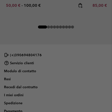
Minimum sale price:
Maximum price:
Minimum sa
50,00 €
-
100,00 €
85,00 €
-
(+)390694804176
Servizio clienti
Modulo di contatto
Resi
Recedi dal contratto
I miei ordini
Spedizione
Pagamento