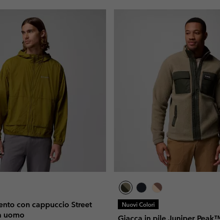
ento con cappuccio Street
Nuovi Colori
a uomo
Giacca in pile Juniper Pea