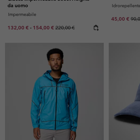
da uomo
Idrorepellent
Impermeabile
Sale price:
Regu
45,00 €
90,
Minimum sale price:
Maximum sale price:
Regular price:
132,00 €
-
154,00 €
220,00 €