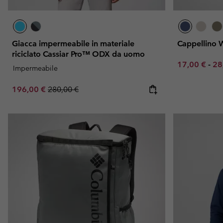
Giacca impermeabile in materiale
Cappellino 
riciclato Cassiar Pro™ ODX da uomo
Minimum sal
Ma
17,00 €
-
28
Impermeabile
Sale price:
Regular price:
196,00 €
280,00 €