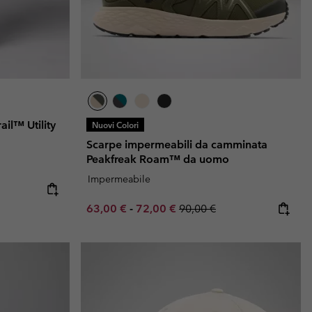
ail™ Utility
Nuovi Colori
Scarpe impermeabili da camminata
Peakfreak Roam™ da uomo
Impermeabile
e:
ice:
Minimum sale price:
Maximum sale price:
Regular price:
63,00 €
-
72,00 €
90,00 €