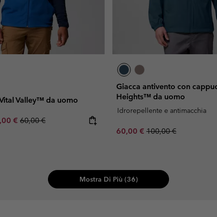
Giacca antivento con cappuc
Heights™ da uomo
 Vital Valley™ da uomo
Idrorepellente e antimacchia
e price:
ximum sale price:
Regular price:
,00 €
60,00 €
Sale price:
Regular price:
60,00 €
100,00 €
Mostra Di Più (36)