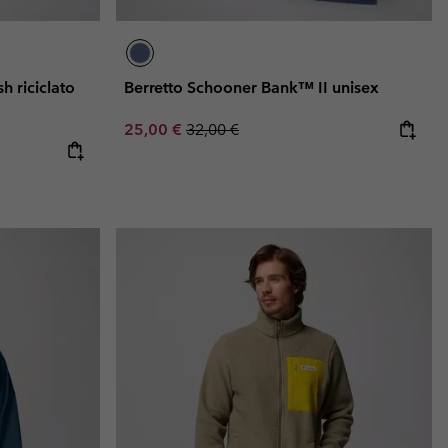
h riciclato
Berretto Schooner Bank™ II unisex
Sale price:
Regular price:
25,00 €
32,00 €
e:
ice: