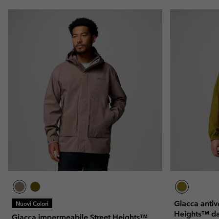
Giacca antiv
Nuovi Colori
Heights™ d
Giacca impermeabile Street Heights™