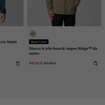
cio Street
Nuovi Colori
Giacca in pile bouclé Jasper Ridge™ da
uomo
Sale price:
Regular price:
48,00 €
80,00 €