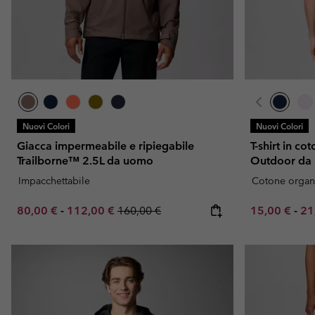
Nuovi Colori
Nuovi Colori
Giacca impermeabile e ripiegabile
T-shirt in c
Trailborne™ 2.5L da uomo
Outdoor da
Impacchettabile
Cotone organ
Minimum sale price:
Maximum sale price:
Regular price:
Minimum sal
Ma
80,00 €
-
112,00 €
160,00 €
15,00 €
-
21