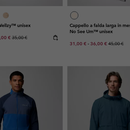
Wellzy™ unisex
Cappello a falda larga in mes
No See Um™ unisex
e price:
ximum sale price:
Regular price:
,00 €
35,00 €
Minimum sale price:
Maximum sale pric
Regular pr
31,00 €
-
36,00 €
45,00 €