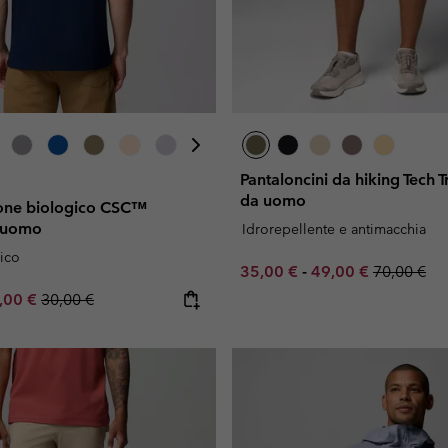
Pantaloncini da hiking Tech Tr
da uomo
otone biologico CSC™
 uomo
Idrorepellente e antimacchia
ico
Minimum sale price:
Maximum sale pric
Regular pr
35,00 €
-
49,00 €
70,00 €
e price:
ximum sale price:
Regular price:
,00 €
30,00 €