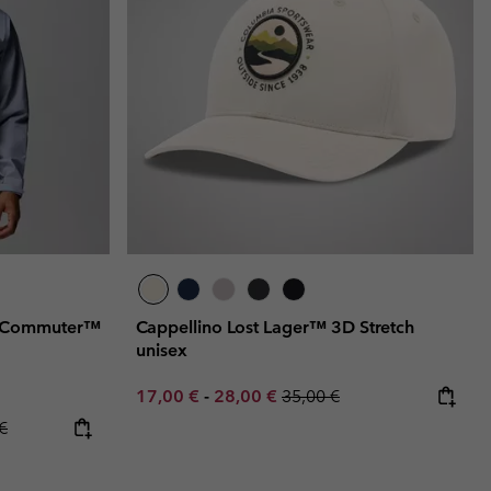
et Commuter™
Cappellino Lost Lager™ 3D Stretch
unisex
Minimum sale price:
Maximum sale price:
Regular price:
17,00 €
-
28,00 €
35,00 €
ice:
 price:
€