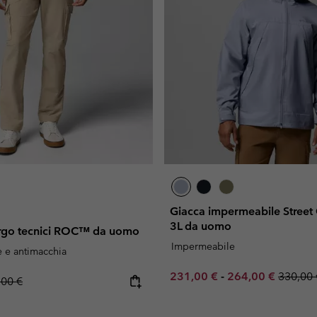
Giacca impermeabile Stre
3L da uomo
argo tecnici ROC™ da uomo
Impermeabile
e e antimacchia
Minimum sale price:
Maximum sale pr
Regular
231,00 €
-
264,00 €
330,00 
lar price:
,00 €