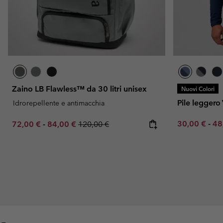
Zaino LB Flawless™ da 30 litri unisex
Nuovi Colori
Pile leggero
Idrorepellente e antimacchia
Minimum sal
Ma
Minimum sale price:
Maximum sale price:
Regular price:
30,00 €
-
48
72,00 €
-
84,00 €
120,00 €