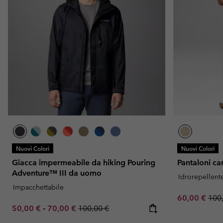
Nuovi Colori
Nuovi Colori
Giacca impermeabile da hiking Pouring
Pantaloni c
Adventure™ III da uomo
Idrorepellent
Impacchettabile
Sale price:
Regu
60,00 €
100
Minimum sale price:
Maximum sale price:
Regular price:
50,00 €
-
70,00 €
100,00 €