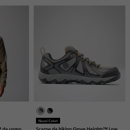
Nuovi Colori
k™ da uomo
Scarpe da hiking Grove Heights™ Low