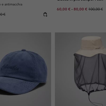
e e antimacchia
Minimum sale price:
Maximum sale pric
Regular pr
60,00 €
-
80,00 €
100,00 €
lar price:
00 €