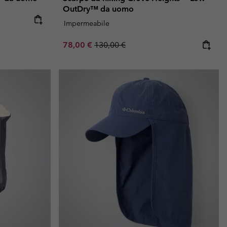
OutDry™ da uomo
e:
ice:
Impermeabile
Sale price:
Regular price:
78,00 €
130,00 €