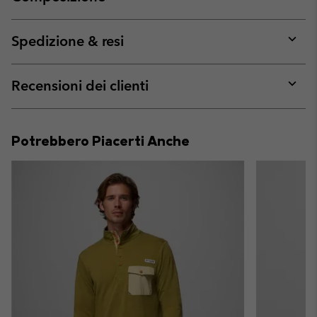
Expan
or
collap
Spedizione & resi
sectio
Expan
or
collap
Recensioni dei clienti
sectio
Expan
or
collap
Potrebbero Piacerti Anche
sectio