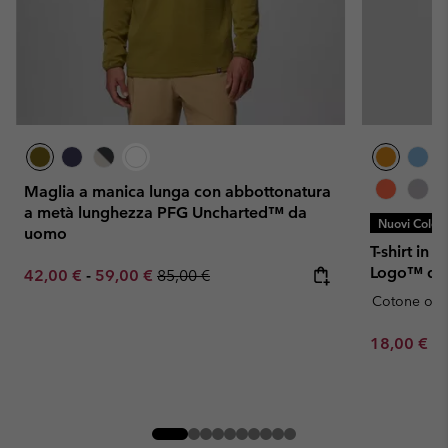
Maglia a manica lunga con abbottonatura
a metà lunghezza PFG Uncharted™ da
Nuovi Colori
uomo
T-shirt in
Logo™ da
Minimum sale price:
Maximum sale price:
Regular price:
42,00 €
-
59,00 €
85,00 €
Cotone org
Minimum sa
18,00 €
-