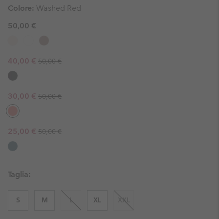
Colore:
Washed Red
50,00 €
Regular price:
Sale price:
40,00 €
50,00 €
Regular price:
Sale price:
30,00 €
50,00 €
Regular price:
Sale price:
25,00 €
50,00 €
Taglia:
S
M
L
XL
XXL