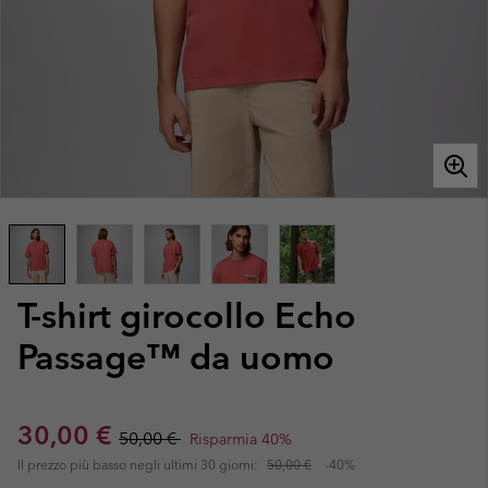
T-shirt girocollo Echo
Passage™ da uomo
Sale price:
Regular price:
30,00 €
50,00 €
Risparmia 40%
Il prezzo più basso negli ultimi 30 giorni:
50,00 €
-40%