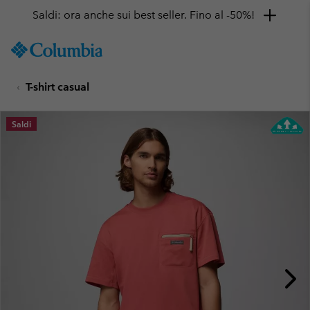
Saldi: ora anche sui best seller. Fino al -50%!
SKIP
Columbia
TO
Sportswear
CONTENT
T-shirt casual
SKIP
TO
MAIN
Saldi
NAV
SKIP
TO
SEARCH