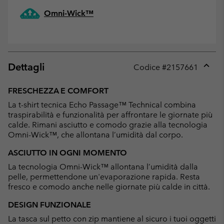
Omni-Wick™
Dettagli
Codice #
2157661
Expan
or
FRESCHEZZA E COMFORT
collap
La t-shirt tecnica Echo Passage™ Technical combina
sectio
traspirabilità e funzionalità per affrontare le giornate più
calde. Rimani asciutto e comodo grazie alla tecnologia
Omni-Wick™, che allontana l’umidità dal corpo.
ASCIUTTO IN OGNI MOMENTO
La tecnologia Omni-Wick™ allontana l’umidità dalla
pelle, permettendone un'evaporazione rapida. Resta
fresco e comodo anche nelle giornate più calde in città.
DESIGN FUNZIONALE
La tasca sul petto con zip mantiene al sicuro i tuoi oggetti