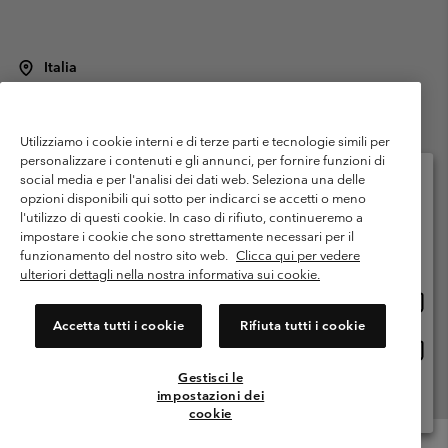
Italia
©
2026
Columbia Sportswear Italy S.R.L.. Via Feltrina Centro 11/8, 31044
Montebelluna (TV) Italia. Tutti i diritti riservati.
Utilizziamo i cookie interni e di terze parti e tecnologie simili per
Termini di utilizzo
Condizioni Generali di Venditaa
Garanzia
personalizzare i contenuti e gli annunci, per fornire funzioni di
Politica sulla privacy
social media e per l'analisi dei dati web. Seleziona una delle
opzioni disponibili qui sotto per indicarci se accetti o meno
Termini e condizioni del programma di membership
l'utilizzo di questi cookie. In caso di rifiuto, continueremo a
Seleziona il paese di spedizione e la lingua
impostare i cookie che sono strettamente necessari per il
Condizioni di utilizzo dei contenuti generati dagli utenti
Impressum
Shopping online disponibile
funzionamento del nostro sito web.
Clicca qui per vedere
Cookies
Public CBCR
ulteriori dettagli nella nostra informativa sui cookie.
Shopp
United States
online
Servizio clienti: Lun. - ven. 9:00 - 13:00 & 14:00- 18:00
Accetta tutti i cookie
Rifiuta tutti i cookie
(+)390694804176
dispon
Shopp
Italia
online
Gestisci le
dispon
impostazioni dei
Visualizza Tutti I Paesi
cookie