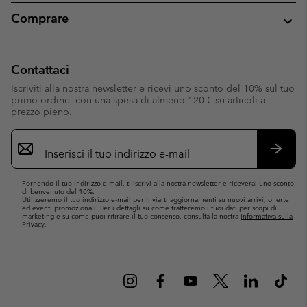
Comprare
Contattaci
Iscriviti alla nostra newsletter e ricevi uno sconto del 10% sul tuo
primo ordine, con una spesa di almeno 120 € su articoli a
prezzo pieno.
Iscrizione
e-
mail
Iscrivit
Fornendo il tuo indirizzo e-mail, ti iscrivi alla nostra newsletter e riceverai uno sconto
di benvenuto del 10%.
Utilizzeremo il tuo indirizzo e-mail per inviarti aggiornamenti su nuovi arrivi, offerte
ed eventi promozionali. Per i dettagli su come tratteremo i tuoi dati per scopi di
marketing e su come puoi ritirare il tuo consenso, consulta la nostra
Informativa sulla
Privacy
.