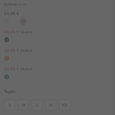
Colore:
Iron
50,00 €
Regular price:
Sale price:
40,00 €
50,00 €
Regular price:
Sale price:
30,00 €
50,00 €
Regular price:
Sale price:
25,00 €
50,00 €
Taglia:
S
M
L
XL
XXL