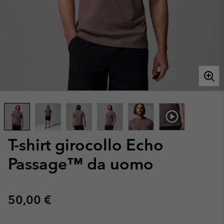
T-shirt girocollo Echo
Passage™ da uomo
Regular price:
50,00 €