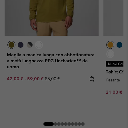
Maglia a manica lunga con abbottonatura
a metà lunghezza PFG Uncharted™ da
Nuovi Colori
uomo
T-shirt C
Minimum sale price:
Maximum sale price:
Regular price:
42,00 €
-
59,00 €
85,00 €
Pesante
Minimum sa
21,00 €
-