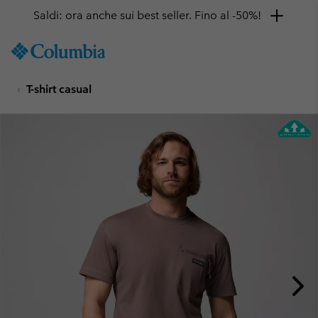
Saldi: ora anche sui best seller. Fino al -50%!
SKIP
Columbia
TO
Sportswear
CONTENT
T-shirt casual
SKIP
TO
MAIN
NAV
SKIP
TO
SEARCH