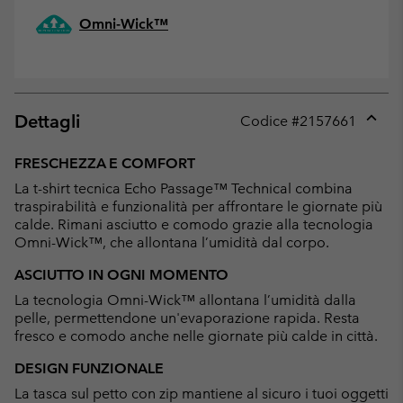
Omni-Wick™
Dettagli
Codice #
2157661
Expan
or
FRESCHEZZA E COMFORT
collap
La t-shirt tecnica Echo Passage™ Technical combina
sectio
traspirabilità e funzionalità per affrontare le giornate più
calde. Rimani asciutto e comodo grazie alla tecnologia
Omni-Wick™, che allontana l’umidità dal corpo.
ASCIUTTO IN OGNI MOMENTO
La tecnologia Omni-Wick™ allontana l’umidità dalla
pelle, permettendone un'evaporazione rapida. Resta
fresco e comodo anche nelle giornate più calde in città.
DESIGN FUNZIONALE
La tasca sul petto con zip mantiene al sicuro i tuoi oggetti