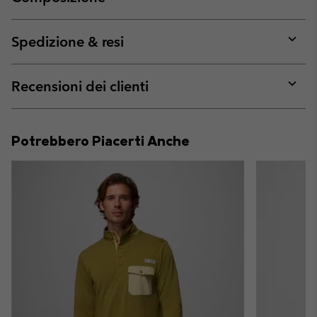
Expan
or
collap
Spedizione & resi
sectio
Expan
or
collap
Recensioni dei clienti
sectio
Expan
or
collap
Potrebbero Piacerti Anche
sectio