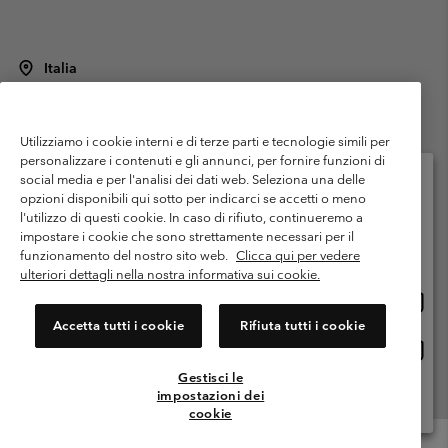
Italia
©
2026
Columbia Sportswear Italy S.R.L.. Via Feltrina Centro 11/8, 31044
Montebelluna (TV) Italia. Tutti i diritti riservati.
Utilizziamo i cookie interni e di terze parti e tecnologie simili per
Termini di utilizzo
Condizioni Generali di Venditaa
Garanzia
personalizzare i contenuti e gli annunci, per fornire funzioni di
Politica sulla privacy
social media e per l'analisi dei dati web. Seleziona una delle
opzioni disponibili qui sotto per indicarci se accetti o meno
Termini e condizioni del programma di membership
l'utilizzo di questi cookie. In caso di rifiuto, continueremo a
Seleziona il paese di spedizione e la lingua
impostare i cookie che sono strettamente necessari per il
Condizioni di utilizzo dei contenuti generati dagli utenti
Impressum
Shopping online disponibile
funzionamento del nostro sito web.
Clicca qui per vedere
Cookies
Public CBCR
ulteriori dettagli nella nostra informativa sui cookie.
Shopp
United States
online
Servizio clienti: Lun. - ven. 9:00 - 13:00 & 14:00- 18:00
Accetta tutti i cookie
Rifiuta tutti i cookie
(+)390694804176
dispon
Shopp
Italia
online
Gestisci le
dispon
impostazioni dei
Visualizza Tutti I Paesi
cookie