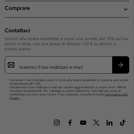
Comprare
Contattaci
Iscriviti alla nostra newsletter e ricevi uno sconto del 10% sul tuo
primo ordine, con una spesa di almeno 120 € su articoli a
prezzo pieno.
Iscrizione
e-
mail
Iscrivit
Fornendo il tuo indirizzo e-mail, ti iscrivi alla nostra newsletter e riceverai uno sconto
di benvenuto del 10%.
Utilizzeremo il tuo indirizzo e-mail per inviarti aggiornamenti su nuovi arrivi, offerte
ed eventi promozionali. Per i dettagli su come tratteremo i tuoi dati per scopi di
marketing e su come puoi ritirare il tuo consenso, consulta la nostra
Informativa sulla
Privacy
.