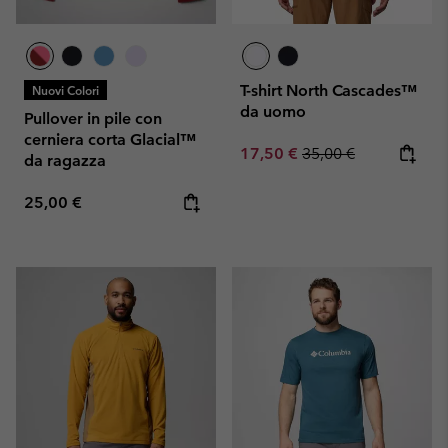
T-shirt North Cascades™
Nuovi Colori
da uomo
Pullover in pile con
cerniera corta Glacial™
Sale price:
Regular price:
17,50 €
35,00 €
da ragazza
Regular price:
25,00 €