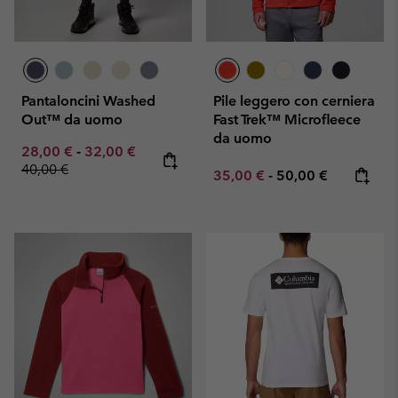
Pantaloncini Washed
Pile leggero con cerniera
Out™ da uomo
Fast Trek™ Microfleece
da uomo
Minimum sale price:
Maximum sale price:
Regular price:
28,00 €
-
32,00 €
40,00 €
Minimum sale price:
Maximum price:
35,00 €
-
50,00 €