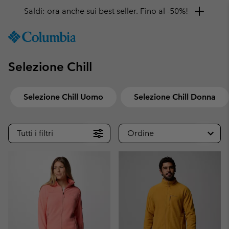
Saldi: ora anche sui best seller. Fino al -50%!
SKIP
Columbia
TO
Sportswear
CONTENT
Selezione Chill
SKIP
TO
MAIN
NAV
Selezione Chill Uomo
Selezione Chill Donna
SKIP
TO
Tutti i filtri
Ordine
SEARCH