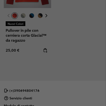
Nuovi Colori
Pullover in pile con
cerniera corta Glacial™
da ragazzo
Regular price:
25,00 €
(+)390694804176
Servizio clienti
Modulo di contatto