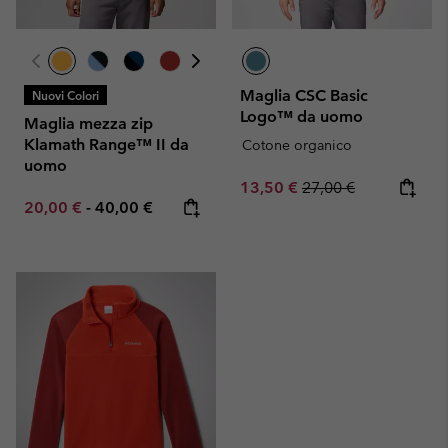
Maglia CSC Basic
Nuovi Colori
Logo™ da uomo
Maglia mezza zip
Klamath Range™ II da
Cotone organico
uomo
Sale price:
Regular price:
13,50 €
27,00 €
Minimum sale price:
Maximum price:
20,00 €
-
40,00 €