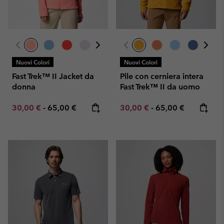
Nuovi Colori
Nuovi Colori
Fast Trek™ II Jacket da
Pile con cerniera intera
donna
Fast Trek™ II da uomo
Minimum sale price:
Maximum price:
Minimum sale price:
Maximum price:
30,00 €
-
65,00 €
30,00 €
-
65,00 €