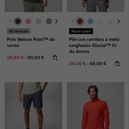
Più Venduto
Nuovi Colori
Polo Nelson Point™ da
Pile con cerniera a metà
uomo
lunghezza Glacial™ IV
da donna
Minimum sale price:
Maximum price:
25,00 €
-
50,00 €
Minimum sale price:
Maximum price:
24,00 €
-
40,00 €