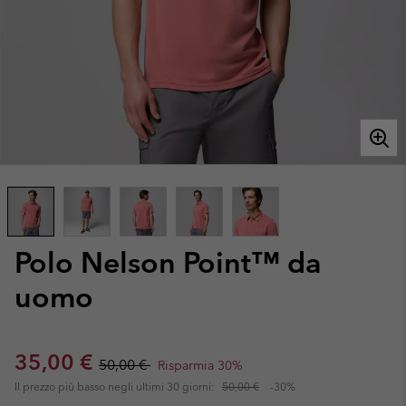
Polo Nelson Point™ da
uomo
Sale price:
Regular price:
35,00 €
50,00 €
Risparmia 30%
Il prezzo più basso negli ultimi 30 giorni:
50,00 €
-30%