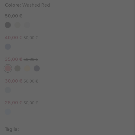
Colore:
Washed Red
50,00 €
Regular price:
Sale price:
40,00 €
50,00 €
Regular price:
Sale price:
35,00 €
50,00 €
Regular price:
Sale price:
30,00 €
50,00 €
Regular price:
Sale price:
25,00 €
50,00 €
Taglia: