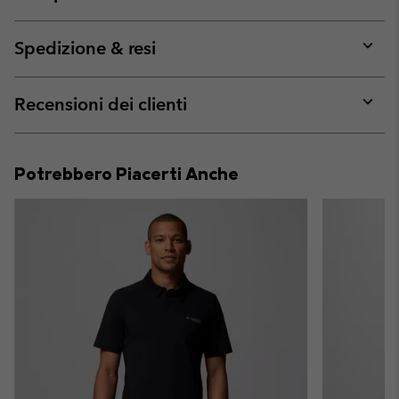
Expan
or
collap
Spedizione & resi
sectio
Expan
or
collap
Recensioni dei clienti
sectio
Expan
or
collap
Potrebbero Piacerti Anche
sectio