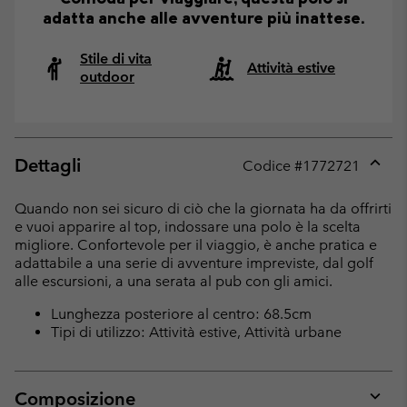
adatta anche alle avventure più inattese.
Stile di vita
Attività estive
outdoor
Dettagli
Codice #
1772721
Expan
or
Quando non sei sicuro di ciò che la giornata ha da offrirti
collap
e vuoi apparire al top, indossare una polo è la scelta
sectio
migliore. Confortevole per il viaggio, è anche pratica e
adattabile a una serie di avventure impreviste, dal golf
alle escursioni, a una serata al pub con gli amici.
Lunghezza posteriore al centro: 68.5cm
Tipi di utilizzo: Attività estive, Attività urbane
Composizione