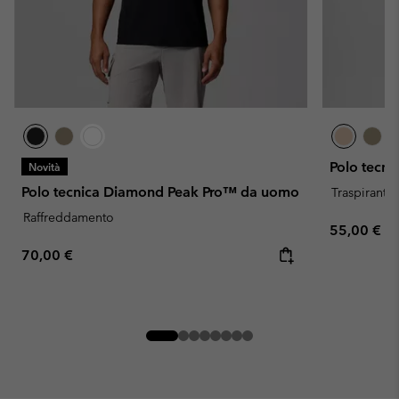
Polo tecn
Novità
Polo tecnica Diamond Peak Pro™ da uomo
Traspirante
Raffreddamento
Regular pr
55,00 €
Regular price:
70,00 €