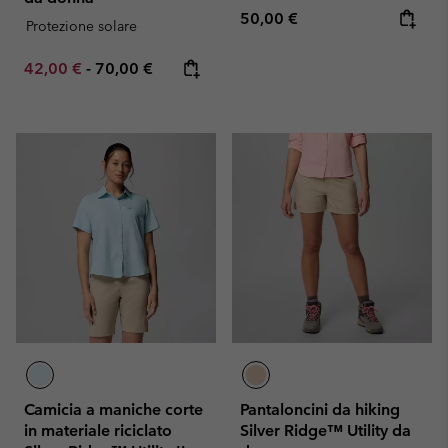
Regular price:
50,00 €
Protezione solare
Minimum sale price:
Maximum price:
42,00 €
-
70,00 €
Camicia a maniche corte
Pantaloncini da hiking
in materiale riciclato
Silver Ridge™ Utility da