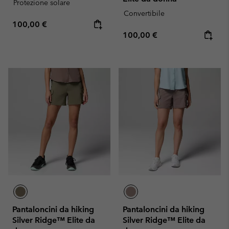
Protezione solare
Convertibile
Regular price:
100,00 €
Regular price:
100,00 €
Pantaloncini da hiking
Pantaloncini da hiking
Silver Ridge™ Elite da
Silver Ridge™ Elite da