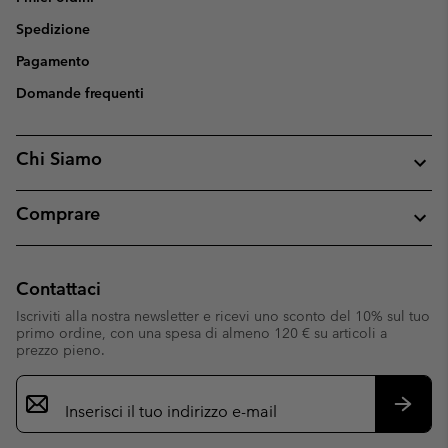
Spedizione
Pagamento
Domande frequenti
Chi Siamo
Comprare
Contattaci
Iscriviti alla nostra newsletter e ricevi uno sconto del 10% sul tuo
primo ordine, con una spesa di almeno 120 € su articoli a
prezzo pieno.
Iscrizione
e-
mail
Iscrivit