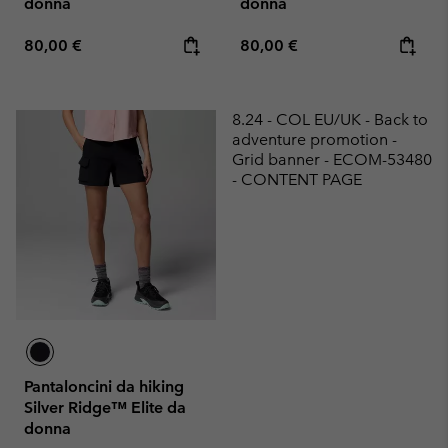
donna
donna
Regular price:
Regular price:
80,00 €
80,00 €
8.24 - COL EU/UK - Back to
adventure promotion -
Grid banner - ECOM-53480
- CONTENT PAGE
Pantaloncini da hiking
Silver Ridge™ Elite da
donna