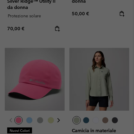
Silver Ridge™ Utility II
donna
da donna
Regular price:
50,00 €
Protezione solare
Regular price:
70,00 €
Camicia in materiale
Nuovi Colori