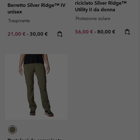
riciclato Silver Ridge™
Berretto Silver Ridge™ IV
Utility II da donna
unisex
Protezione solare
Traspirante
Minimum sale price:
Maximum price:
56,00 €
-
80,00 €
Minimum sale price:
Maximum price:
21,00 €
-
30,00 €