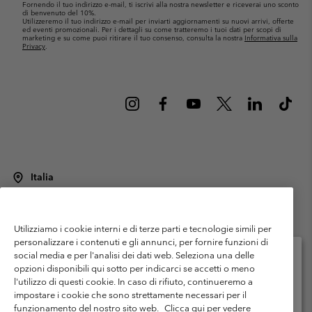
Fornendo il tuo indirizzo e-mail, ti iscrivi alla nostra newsletter e riceverai uno sconto
di benvenuto del 10%.
Utilizzeremo il tuo indirizzo e-mail per inviarti aggiornamenti su nuovi arrivi, offerte
ed eventi promozionali. Per i dettagli su come tratteremo i tuoi dati per scopi di
marketing e su come puoi ritirare il tuo consenso, consulta la nostra
Informativa sulla
Privacy
.
Italia
©
2026
Columbia Sportswear Italy S.R.L.. Via Feltrina Centro 11/8, 31044
Montebelluna (TV) Italia. Tutti i diritti riservati.
Utilizziamo i cookie interni e di terze parti e tecnologie simili per
Termini di utilizzo
Condizioni Generali di Venditaa
Garanzia
personalizzare i contenuti e gli annunci, per fornire funzioni di
Politica sulla privacy
social media e per l'analisi dei dati web. Seleziona una delle
opzioni disponibili qui sotto per indicarci se accetti o meno
Termini e condizioni del programma di membership
l'utilizzo di questi cookie. In caso di rifiuto, continueremo a
Seleziona il paese di spedizione e la lingua
impostare i cookie che sono strettamente necessari per il
Condizioni di utilizzo dei contenuti generati dagli utenti
Impressum
Shopping online disponibile
funzionamento del nostro sito web.
Clicca qui per vedere