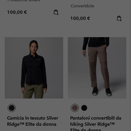
Convertibile
Regular price:
100,00 €
Regular price:
100,00 €
Camicia in tessuto Silver
Pantaloni convertibili da
Ridge™ Elite da donna
hiking Silver Ridge™
Elite da donna