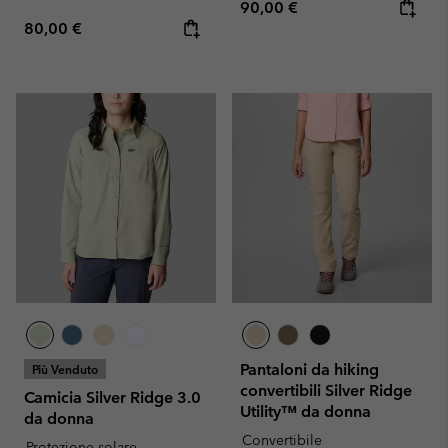
Regular price:
90,00 €
Regular price:
80,00 €
Pantaloni da hiking
Più Venduto
convertibili Silver Ridge
Camicia Silver Ridge 3.0
Utility™ da donna
da donna
Convertibile
Protezione solare