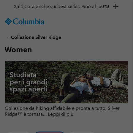
Ottieni il 10% di sconto
SKIP
Columbia
TO
Sportswear
CONTENT
Collezione Silver Ridge
SKIP
TO
Women
MAIN
NAV
SKIP
TO
Studiata
SEARCH
per i grandi
spazi aperti
Collezione da hiking affidabile e pronta a tutto, Silver
Ridge™ è tornata
...
Leggi di più