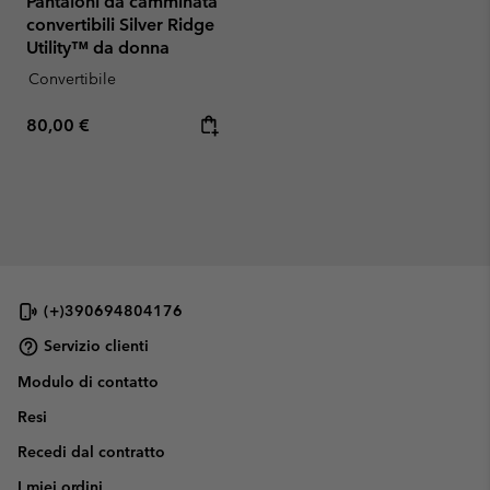
Pantaloni da camminata
convertibili Silver Ridge
Utility™ da donna
Convertibile
Regular price:
80,00 €
(+)390694804176
Servizio clienti
Modulo di contatto
Resi
Recedi dal contratto
I miei ordini