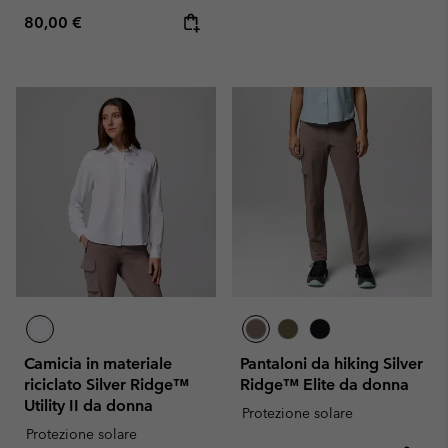
Regular price:
80,00 €
Camicia in materiale
Pantaloni da hiking Silver
riciclato Silver Ridge™
Ridge™ Elite da donna
Utility II da donna
Protezione solare
Protezione solare