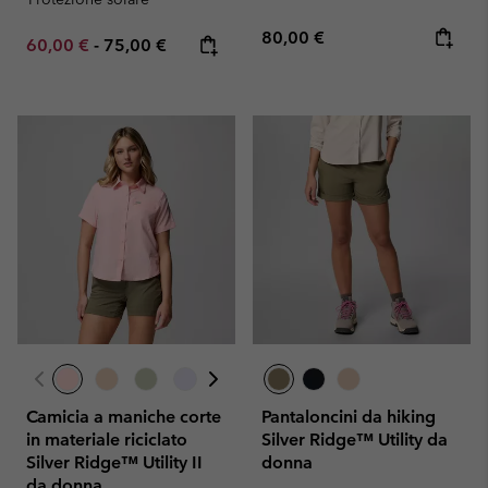
Regular price:
80,00 €
Minimum sale price:
Maximum price:
60,00 €
-
75,00 €
Camicia a maniche corte
Pantaloncini da hiking
in materiale riciclato
Silver Ridge™ Utility da
Silver Ridge™ Utility II
donna
da donna