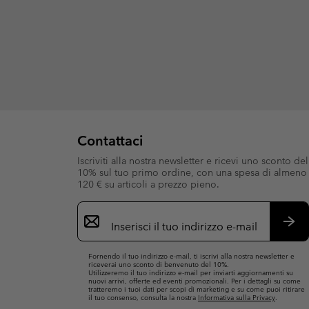
Contattaci
Iscriviti alla nostra newsletter e ricevi uno sconto del
10% sul tuo primo ordine, con una spesa di almeno
120 € su articoli a prezzo pieno.
Iscrizione
e-
mail
Iscri
Fornendo il tuo indirizzo e-mail, ti iscrivi alla nostra newsletter e
riceverai uno sconto di benvenuto del 10%.
Utilizzeremo il tuo indirizzo e-mail per inviarti aggiornamenti su
nuovi arrivi, offerte ed eventi promozionali. Per i dettagli su come
tratteremo i tuoi dati per scopi di marketing e su come puoi ritirare
il tuo consenso, consulta la nostra
Informativa sulla Privacy
.