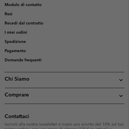
Modulo di contatto
Resi
Recedi dal contratto
I miei ordini
Spedizione
Pagamento
Domande frequenti
Chi Siamo
Comprare
Contattaci
Iscriviti alla nostra newsletter e ricevi uno sconto del 10% sul tuo
primo ordine, con una spesa di almeno 120 € su articoli a