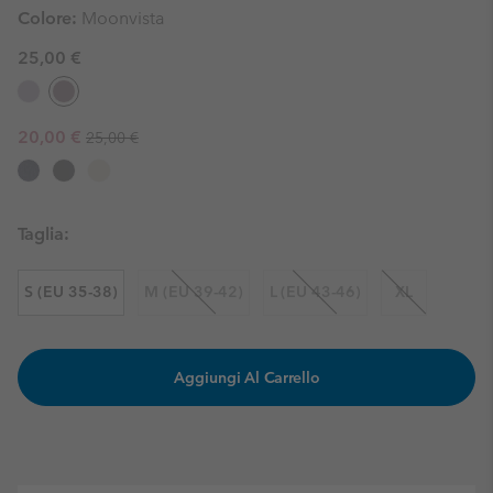
Colore:
Moonvista
25,00 €
Regular price:
Sale price:
20,00 €
25,00 €
Taglia:
S (EU 35-38)
M (EU 39-42)
L (EU 43-46)
XL
Aggiungi Al Carrello