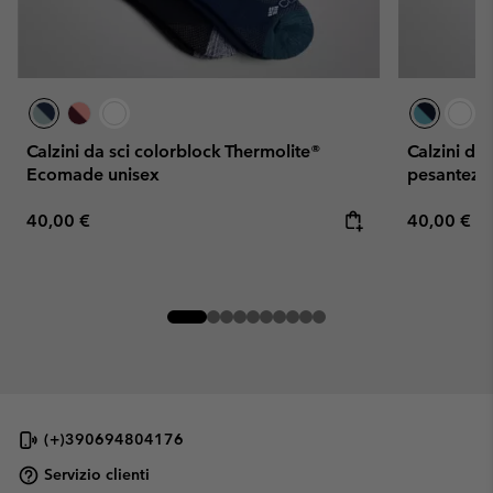
Calzini da sci colorblock Thermolite®
Calzini da
Ecomade unisex
pesantezza
Regular price:
Regular pr
40,00 €
40,00 €
(+)390694804176
Servizio clienti