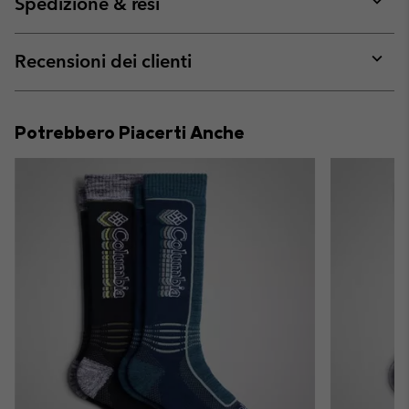
Spedizione & resi
sectio
Expan
or
collap
Recensioni dei clienti
sectio
Expan
or
collap
Potrebbero Piacerti Anche
sectio