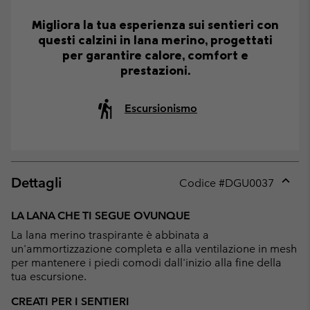
Migliora la tua esperienza sui sentieri con
questi calzini in lana merino, progettati
per garantire calore, comfort e
prestazioni.
Escursionismo
Dettagli
Codice #
DGU0037
Expan
or
LA LANA CHE TI SEGUE OVUNQUE
collap
La lana merino traspirante è abbinata a
sectio
un'ammortizzazione completa e alla ventilazione in mesh
per mantenere i piedi comodi dall'inizio alla fine della
tua escursione.
CREATI PER I SENTIERI