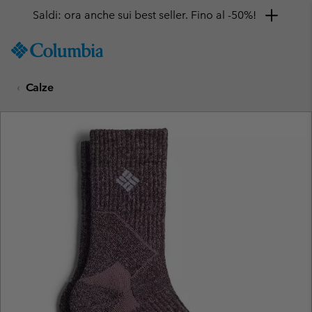
Saldi: ora anche sui best seller. Fino al -50%!
SKIP
Columbia
TO
Sportswear
CONTENT
Calze
SKIP
TO
MAIN
NAV
SKIP
TO
SEARCH