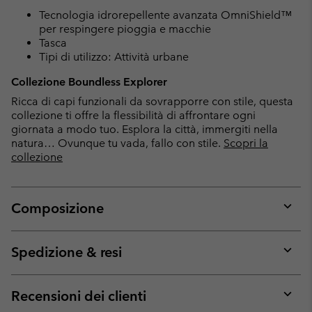
Tecnologia idrorepellente avanzata OmniShield™
per respingere pioggia e macchie
Tasca
Tipi di utilizzo: Attività urbane
Collezione Boundless Explorer
Ricca di capi funzionali da sovrapporre con stile, questa
collezione ti offre la flessibilità di affrontare ogni
giornata a modo tuo. Esplora la città, immergiti nella
natura… Ovunque tu vada, fallo con stile.
Scopri la
collezione
Composizione
Expan
or
collap
Spedizione & resi
sectio
Expan
or
collap
Recensioni dei clienti
sectio
Expan