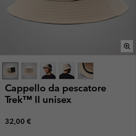
Cappello da pescatore
Trek™ II unisex
Regular price:
32,00 €