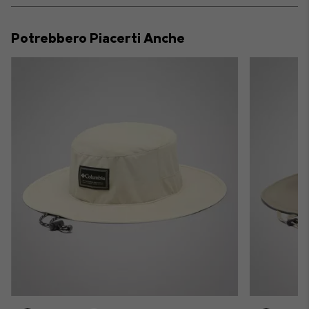
or
collap
Potrebbero Piacerti Anche
sectio