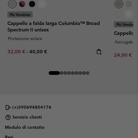
Più Venduto
Cappello a falda larga Columbia™ Broad
Più Venduto
Spectrum II unisex
Cappello 
Protezione solare
Asciugatura
Minimum sale price:
Maximum price:
32,00 €
-
40,00 €
Minimum sa
24,00 €
-
(+)390694804176
Servizio clienti
Modulo di contatto
Resi