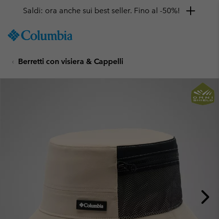
Saldi: ora anche sui best seller. Fino al -50%!
SKIP
Columbia
TO
Sportswear
CONTENT
Berretti con visiera & Cappelli
SKIP
TO
MAIN
NAV
SKIP
TO
SEARCH