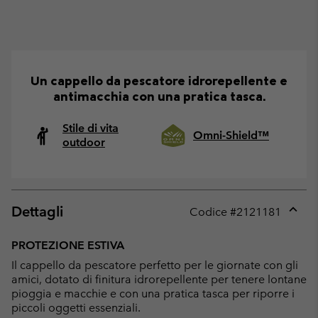
Un cappello da pescatore idrorepellente e
antimacchia con una pratica tasca.
Stile di vita
Omni-Shield™
outdoor
Dettagli
Codice #
2121181
Expan
or
PROTEZIONE ESTIVA
collap
Il cappello da pescatore perfetto per le giornate con gli
sectio
amici, dotato di finitura idrorepellente per tenere lontane
pioggia e macchie e con una pratica tasca per riporre i
piccoli oggetti essenziali.