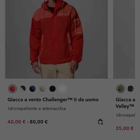
Giacca a vento Challenger™ II da uomo
Giacca ant
Valley™ d
Idrorepellente e antimacchia
Idrorepelle
Minimum sale price:
Maximum price:
40,00 €
-
80,00 €
Minimum sa
35,00 €
-