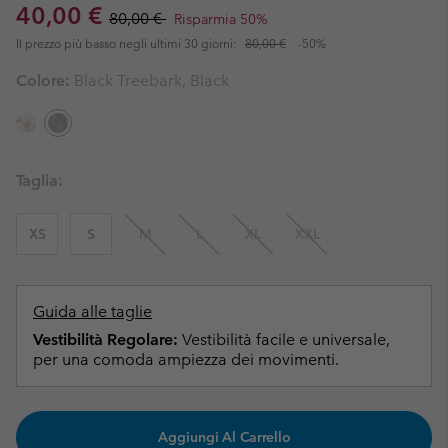
Sale price:
Regular price:
40,00 €
80,00 €
Risparmia 50%
Il prezzo più basso negli ultimi 30 giorni:
80,00 €
-50%
Colore:
Black Treebark, Black
Taglia:
XS
S
M
L
XL
XXL
Guida alle taglie
Vestibilità Regolare:
Vestibilità facile e universale,
per una comoda ampiezza dei movimenti.
Aggiungi Al Carrello