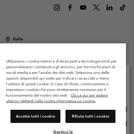
Italia
©
2026
Columbia Sportswear Italy S.R.L.. Via Feltrina Centro 11/8, 31044
Montebelluna (TV) Italia. Tutti i diritti riservati.
Utilizziamo i cookie interni e di terze parti e tecnologie simili per
Termini di utilizzo
Condizioni Generali di Venditaa
Garanzia
personalizzare i contenuti e gli annunci, per fornire funzioni di
Politica sulla privacy
social media e per l'analisi dei dati web. Seleziona una delle
opzioni disponibili qui sotto per indicarci se accetti o meno
Termini e condizioni del programma di membership
l'utilizzo di questi cookie. In caso di rifiuto, continueremo a
Seleziona il paese di spedizione e la lingua
impostare i cookie che sono strettamente necessari per il
Condizioni di utilizzo dei contenuti generati dagli utenti
Impressum
Shopping online disponibile
funzionamento del nostro sito web.
Clicca qui per vedere
Cookies
Public CBCR
ulteriori dettagli nella nostra informativa sui cookie.
Shopp
United States
online
Servizio clienti: Lun. - ven. 9:00 - 13:00 & 14:00- 18:00
Accetta tutti i cookie
Rifiuta tutti i cookie
(+)390694804176
dispon
Shopp
Italia
online
Gestisci le