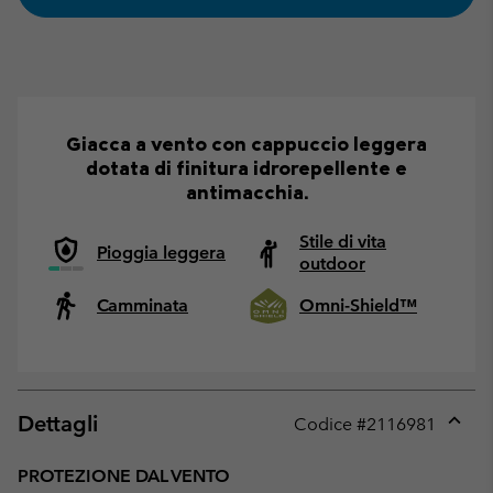
Giacca a vento con cappuccio leggera
dotata di finitura idrorepellente e
antimacchia.
Stile di vita
Pioggia leggera
outdoor
Camminata
Omni-Shield™
Dettagli
Codice #
2116981
Expan
or
PROTEZIONE DAL VENTO
collap