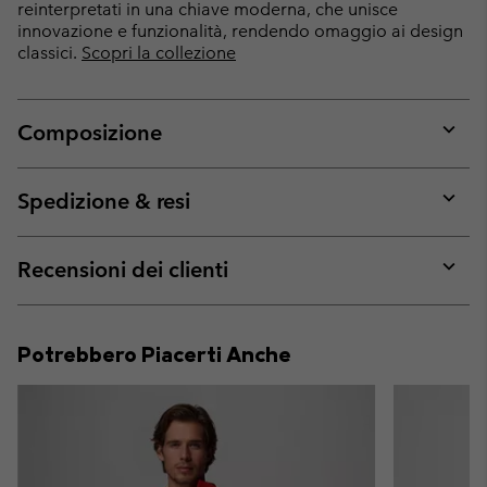
reinterpretati in una chiave moderna, che unisce
innovazione e funzionalità, rendendo omaggio ai design
classici.
Scopri la collezione
Composizione
Expan
or
collap
Spedizione & resi
sectio
Expan
or
collap
Recensioni dei clienti
sectio
Expan
or
collap
Potrebbero Piacerti Anche
sectio