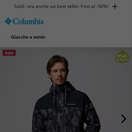
Saldi: ora anche sui best seller. Fino al -50%!
SKIP
Columbia
TO
Sportswear
CONTENT
Giacche a vento
SKIP
TO
MAIN
Saldi
NAV
SKIP
TO
SEARCH