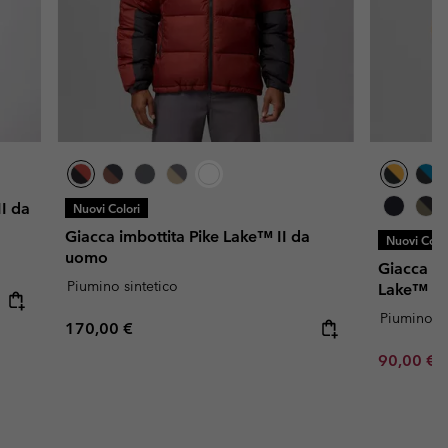
I da
Nuovi Colori
Giacca imbottita Pike Lake™ II da
Nuovi Color
uomo
Giacca im
Piumino sintetico
Lake™ II
Piumino si
Regular price:
170,00 €
Minimum s
90,00 €