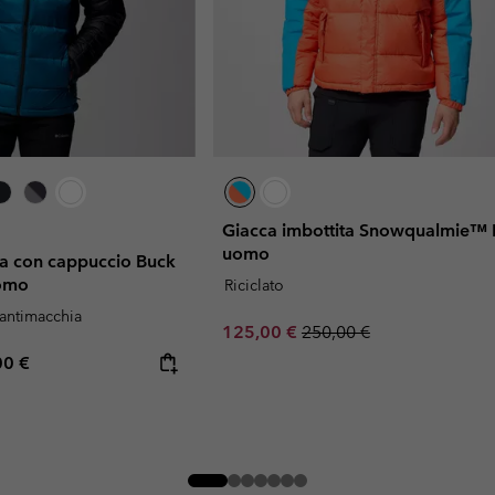
Giacca imbottita Snowqualmie™ I
uomo
ta con cappuccio Buck
uomo
Riciclato
 antimacchia
Sale price:
Regular price:
125,00 €
250,00 €
rice:
mum price:
00 €