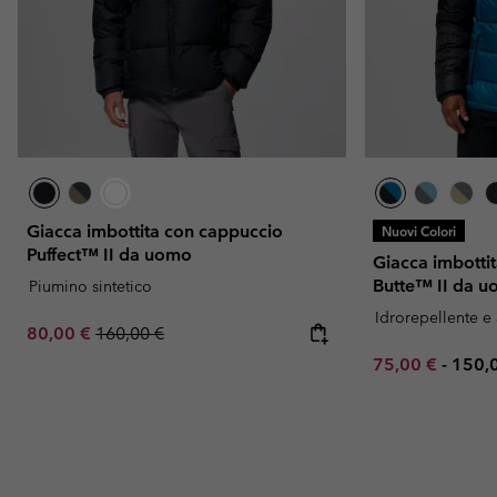
Giacca imbottita con cappuccio
Nuovi Colori
Puffect™ II da uomo
Giacca imbotti
Butte™ II da 
Piumino sintetico
Idrorepellente e
Sale price:
Regular price:
80,00 €
160,00 €
Minimum sale p
Maxi
75,00 €
-
150,