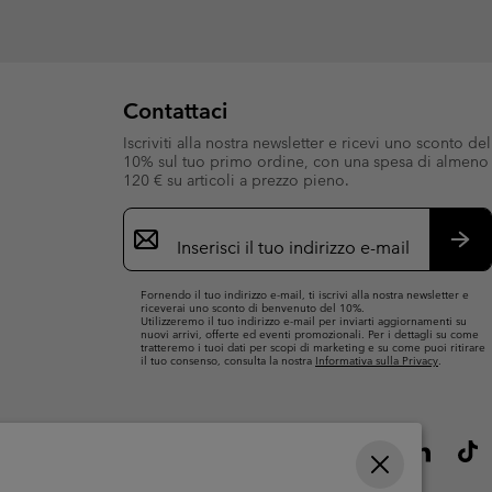
Contattaci
Iscriviti alla nostra newsletter e ricevi uno sconto del
10% sul tuo primo ordine, con una spesa di almeno
120 € su articoli a prezzo pieno.
Iscrizione
e-
mail
Iscri
Fornendo il tuo indirizzo e-mail, ti iscrivi alla nostra newsletter e
riceverai uno sconto di benvenuto del 10%.
Utilizzeremo il tuo indirizzo e-mail per inviarti aggiornamenti su
nuovi arrivi, offerte ed eventi promozionali. Per i dettagli su come
tratteremo i tuoi dati per scopi di marketing e su come puoi ritirare
il tuo consenso, consulta la nostra
Informativa sulla Privacy
.