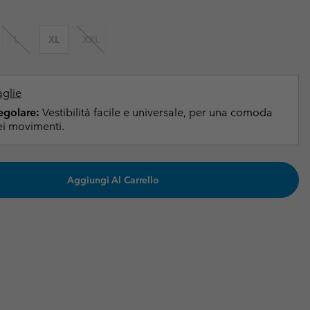
i & Invernali
i & Invernali
Guida Agli Articoli Impermeabili
Guida Agli Articoli Impermeabili
L
XL
XXL
lie comode
donna
uomo
aglie
Regolare:
Vestibilità facile e universale, per una comoda
i movimenti.
Aggiungi Al Carrello