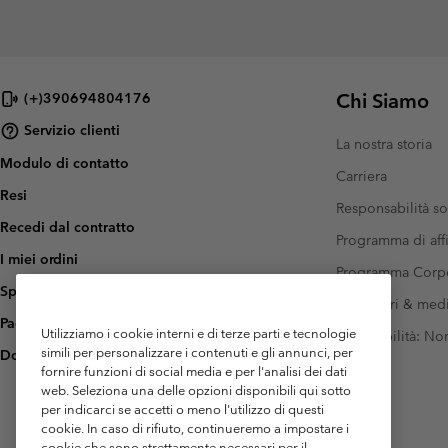
Chi Siamo
(+)390694804176
Servizio clienti
La nostra storia
Modulo di contatto
Carriera
Resi
Responsabilità so
Recedi dal contratto
Programma di affi
I miei ordini
Programma Corp
Spedizione
Investitori & med
Pagamento
Utilizziamo i cookie interni e di terze parti e tecnologie
Accessibilità: N
simili per personalizzare i contenuti e gli annunci, per
Domande frequenti
fornire funzioni di social media e per l'analisi dei dati
web. Seleziona una delle opzioni disponibili qui sotto
per indicarci se accetti o meno l'utilizzo di questi
cookie. In caso di rifiuto, continueremo a impostare i
cookie che sono strettamente necessari per il