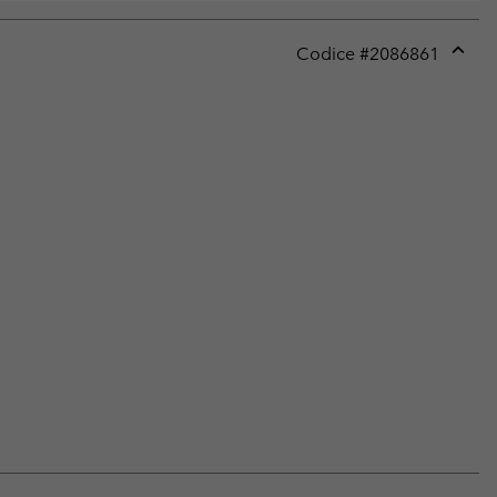
Codice #
2086861
Expan
or
collap
sectio