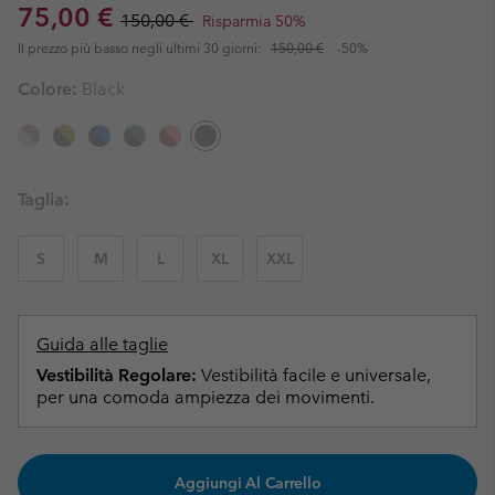
Sale price:
Regular price:
75,00 €
150,00 €
Risparmia 50%
Il prezzo più basso negli ultimi 30 giorni:
150,00 €
-50%
Colore:
Black
Taglia:
S
M
L
XL
XXL
Guida alle taglie
Vestibilità Regolare:
Vestibilità facile e universale,
per una comoda ampiezza dei movimenti.
Aggiungi Al Carrello