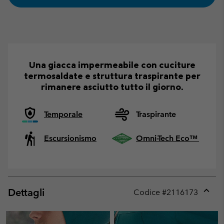
Una giacca impermeabile con cuciture
termosaldate e struttura traspirante per
rimanere asciutto tutto il giorno.
Temporale
Traspirante
Escursionismo
Omni-Tech Eco™
Dettagli
Codice #
2116173
Expan
or
collap