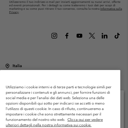
Utilizzeremo il tuo indirizzo e-mail per inviarti aggiornamenti su nuovi arrivi, offerte
ed eventi promozionali. Per i dettagli su come tratteremo i tuoi dati per scopi di
marketing e su come puoi ritirare il tuo consenso, consulta la nostra
Informativa sulla
Privacy
.
Italia
©
2026
Columbia Sportswear Italy S.R.L.. Via Feltrina Centro 11/8, 31044
Montebelluna (TV) Italia. Tutti i diritti riservati.
Utilizziamo i cookie interni e di terze parti e tecnologie simili per
Termini di utilizzo
Condizioni Generali di Venditaa
Garanzia
personalizzare i contenuti e gli annunci, per fornire funzioni di
Politica sulla privacy
social media e per l'analisi dei dati web. Seleziona una delle
opzioni disponibili qui sotto per indicarci se accetti o meno
Termini e condizioni del programma di membership
l'utilizzo di questi cookie. In caso di rifiuto, continueremo a
Seleziona il paese di spedizione e la lingua
impostare i cookie che sono strettamente necessari per il
Condizioni di utilizzo dei contenuti generati dagli utenti
Impressum
Shopping online disponibile
funzionamento del nostro sito web.
Clicca qui per vedere
Cookies
Public CBCR
ulteriori dettagli nella nostra informativa sui cookie.