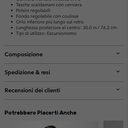
Tasche scaldamani con cerniera
Polsini regolabili
Fondo regolabile con coulisse
Orlo inferiore più lungo sul retro
Lunghezza posteriore al centro: 30.0 in / 76.2 cm
Tipi di utilizzo: Escursionismo
Composizione
Expan
or
collap
Spedizione & resi
sectio
Expan
or
collap
Recensioni dei clienti
sectio
Expan
or
collap
Potrebbero Piacerti Anche
sectio