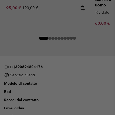
uomo
Sale price:
Regular price:
95,00 €
190,00 €
Riciclato
Minimum sa
60,00 €
-
(+)390694804176
Servizio clienti
Modulo di contatto
Resi
Recedi dal contratto
I miei ordini