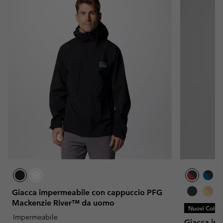
Giacca impermeabile con cappuccio PFG
Mackenzie River™ da uomo
Nuovi Colori
Impermeabile
Giacca imp