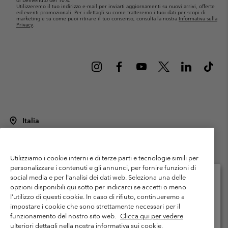
di benvenuto del 10%.
Utilizzeremo il tuo indirizzo e-mail per inviarti aggiornamenti su nuovi arrivi, offerte
ed eventi promozionali. Per i dettagli su come tratteremo i tuoi dati per scopi di
marketing e su come puoi ritirare il tuo consenso, consulta la nostra
Informativa sulla
Privacy
.
Italia
©
2026
Columbia Sportswear Italy S.R.L.. Via Feltrina Centro 11/8, 31044
Montebelluna (TV) Italia. Tutti i diritti riservati.
Utilizziamo i cookie interni e di terze parti e tecnologie simili per
Termini di utilizzo
Condizioni Generali di Venditaa
Garanzia
personalizzare i contenuti e gli annunci, per fornire funzioni di
Politica sulla privacy
social media e per l'analisi dei dati web. Seleziona una delle
opzioni disponibili qui sotto per indicarci se accetti o meno
Termini e condizioni del programma di membership
l'utilizzo di questi cookie. In caso di rifiuto, continueremo a
Seleziona il paese di spedizione e la lingua
impostare i cookie che sono strettamente necessari per il
Condizioni di utilizzo dei contenuti generati dagli utenti
Impressum
Shopping online disponibile
funzionamento del nostro sito web.
Clicca qui per vedere
Cookies
Public CBCR
ulteriori dettagli nella nostra informativa sui cookie.