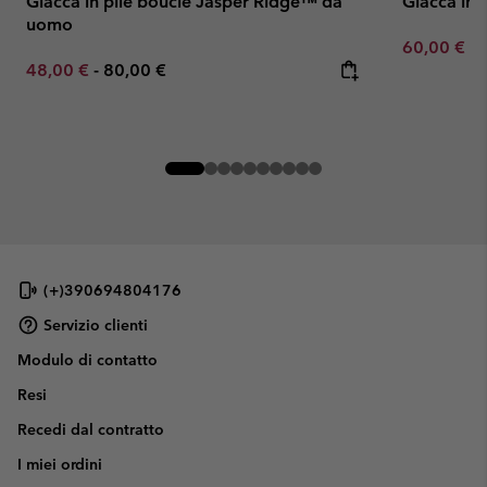
Giacca in pile bouclé Jasper Ridge™ da
Giacca in 
uomo
Minimum sa
60,00 €
-
Minimum sale price:
Maximum price:
48,00 €
-
80,00 €
(+)390694804176
Servizio clienti
Modulo di contatto
Resi
Recedi dal contratto
I miei ordini