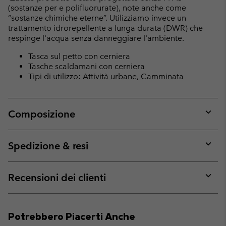
(sostanze per e polifluorurate), note anche come
“sostanze chimiche eterne”. Utilizziamo invece un
trattamento idrorepellente a lunga durata (DWR) che
respinge l'acqua senza danneggiare l'ambiente.
Tasca sul petto con cerniera
Tasche scaldamani con cerniera
Tipi di utilizzo: Attività urbane, Camminata
Composizione
Expan
or
collap
Spedizione & resi
sectio
Expan
or
collap
Recensioni dei clienti
sectio
Expan
or
collap
Potrebbero Piacerti Anche
sectio