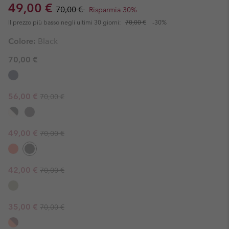
Sale price:
Regular price:
49,00 €
70,00 €
Risparmia 30%
Il prezzo più basso negli ultimi 30 giorni:
70,00 €
-30%
Colore:
Black
70,00 €
Regular price:
Sale price:
56,00 €
70,00 €
Regular price:
Sale price:
49,00 €
70,00 €
Regular price:
Sale price:
42,00 €
70,00 €
Regular price:
Sale price:
35,00 €
70,00 €