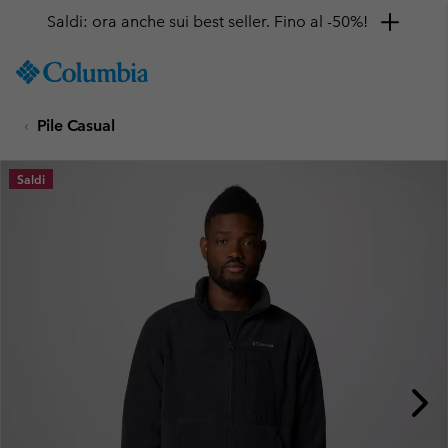
Saldi: ora anche sui best seller. Fino al -50%!
SKIP
Columbia
TO
Sportswear
CONTENT
Pile Casual
SKIP
TO
MAIN
Saldi
NAV
SKIP
TO
SEARCH