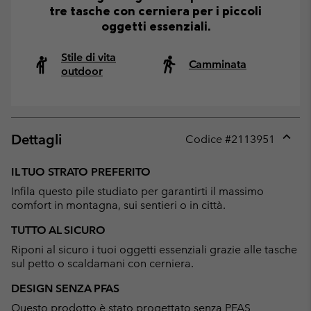
tre tasche con cerniera per i piccoli
oggetti essenziali.
Stile di vita
Camminata
outdoor
Dettagli
Codice #
2113951
Expan
or
IL TUO STRATO PREFERITO
collap
Infila questo pile studiato per garantirti il massimo
sectio
comfort in montagna, sui sentieri o in città.
TUTTO AL SICURO
Riponi al sicuro i tuoi oggetti essenziali grazie alle tasche
sul petto o scaldamani con cerniera.
DESIGN SENZA PFAS
Questo prodotto è stato progettato senza PFAS