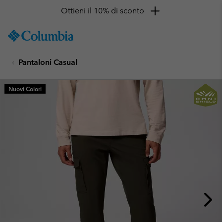
Ottieni il 10% di sconto
SKIP
Columbia
TO
Sportswear
CONTENT
Pantaloni Casual
SKIP
TO
MAIN
Nuovi Colori
NAV
SKIP
TO
SEARCH