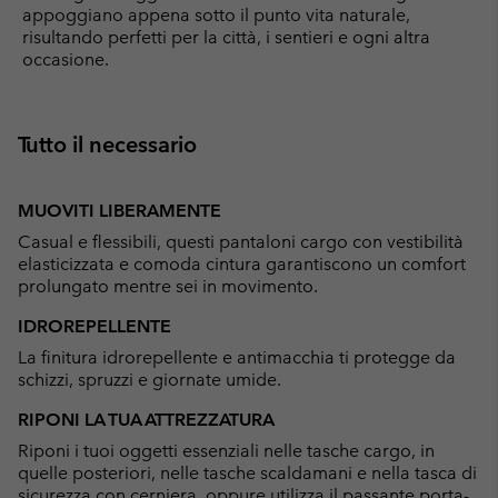
appoggiano appena sotto il punto vita naturale,
risultando perfetti per la città, i sentieri e ogni altra
occasione.
Tutto il necessario
MUOVITI LIBERAMENTE
Casual e flessibili, questi pantaloni cargo con vestibilità
elasticizzata e comoda cintura garantiscono un comfort
prolungato mentre sei in movimento.
IDROREPELLENTE
La finitura idrorepellente e antimacchia ti protegge da
schizzi, spruzzi e giornate umide.
RIPONI LA TUA ATTREZZATURA
Riponi i tuoi oggetti essenziali nelle tasche cargo, in
quelle posteriori, nelle tasche scaldamani e nella tasca di
sicurezza con cerniera, oppure utilizza il passante porta-