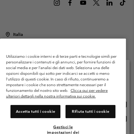
Italia
©
2026
Columbia Sportswear Italy S.R.L.. Via Feltrina Centro 11/8, 31044
Montebelluna (TV) Italia. Tutti i diritti riservati.
Utilizziamo i cookie interni e di terze parti e tecnologie simili per
Termini di utilizzo
Condizioni Generali di Venditaa
Garanzia
personalizzare i contenuti e gli annunci, per fornire funzioni di
Politica sulla privacy
social media e per l'analisi dei dati web. Seleziona una delle
opzioni disponibili qui sotto per indicarci se accetti o meno
Termini e condizioni del programma di membership
l'utilizzo di questi cookie. In caso di rifiuto, continueremo a
Seleziona il paese di spedizione e la lingua
impostare i cookie che sono strettamente necessari per il
Condizioni di utilizzo dei contenuti generati dagli utenti
Impressum
Shopping online disponibile
funzionamento del nostro sito web.
Clicca qui per vedere
Cookies
Public CBCR
ulteriori dettagli nella nostra informativa sui cookie.
Shopp
United States
online
Servizio clienti: Lun. - ven. 9:00 - 13:00 & 14:00- 18:00
Accetta tutti i cookie
Rifiuta tutti i cookie
(+)390694804176
dispon
Shopp
Italia
online
Gestisci le
dispon
impostazioni dei