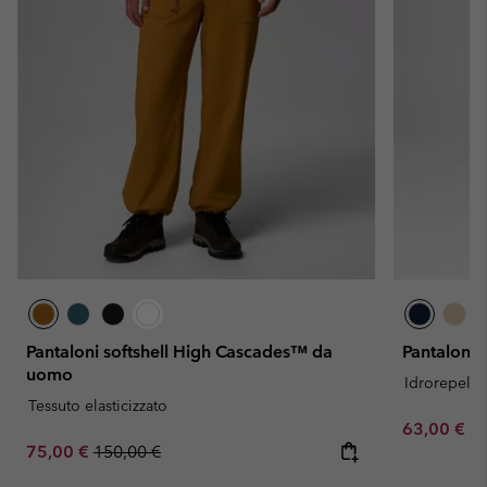
Pantaloni softshell High Cascades™ da
Pantaloni
uomo
Idrorepelle
Tessuto elasticizzato
Minimum sa
63,00 €
-
Sale price:
Regular price:
75,00 €
150,00 €