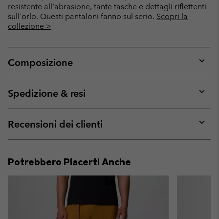
resistente all'abrasione, tante tasche e dettagli riflettenti
sull'orlo. Questi pantaloni fanno sul serio.
Scopri la
collezione >
Composizione
Expan
or
collap
Spedizione & resi
sectio
Expan
or
collap
Recensioni dei clienti
sectio
Expan
or
collap
Potrebbero Piacerti Anche
sectio