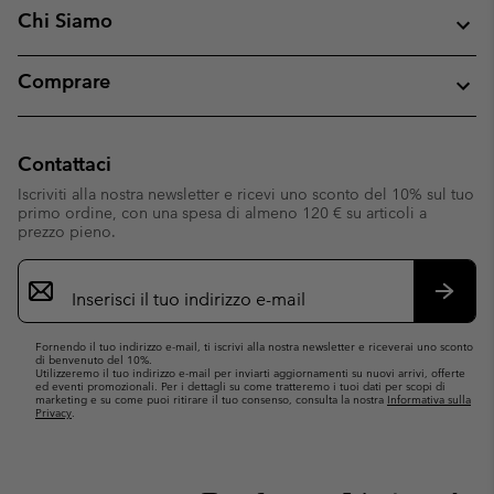
Chi Siamo
Comprare
Contattaci
Iscriviti alla nostra newsletter e ricevi uno sconto del 10% sul tuo
primo ordine, con una spesa di almeno 120 € su articoli a
prezzo pieno.
Iscrizione
e-
mail
Iscrivit
Fornendo il tuo indirizzo e-mail, ti iscrivi alla nostra newsletter e riceverai uno sconto
di benvenuto del 10%.
Utilizzeremo il tuo indirizzo e-mail per inviarti aggiornamenti su nuovi arrivi, offerte
ed eventi promozionali. Per i dettagli su come tratteremo i tuoi dati per scopi di
marketing e su come puoi ritirare il tuo consenso, consulta la nostra
Informativa sulla
Privacy
.