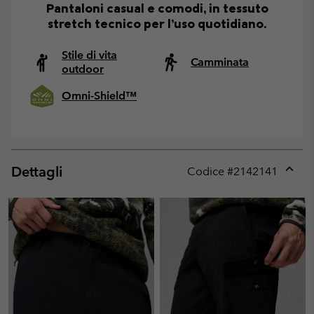
Pantaloni casual e comodi, in tessuto
stretch tecnico per l’uso quotidiano.
Stile di vita
Camminata
outdoor
Omni-Shield™
Dettagli
Codice #
2142141
Expan
or
collap
sectio