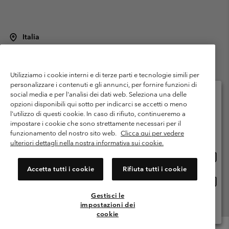
Italia
©
2026
Columbia Sportswear Italy S.R.L.. Via Feltrina Centro 11/8, 31044
Montebelluna (TV) Italia. Tutti i diritti riservati.
Utilizziamo i cookie interni e di terze parti e tecnologie simili per
Termini di utilizzo
Condizioni Generali di Venditaa
Garanzia
personalizzare i contenuti e gli annunci, per fornire funzioni di
Politica sulla privacy
social media e per l'analisi dei dati web. Seleziona una delle
opzioni disponibili qui sotto per indicarci se accetti o meno
Termini e condizioni del programma di membership
l'utilizzo di questi cookie. In caso di rifiuto, continueremo a
Seleziona il paese di spedizione e la lingua
impostare i cookie che sono strettamente necessari per il
Condizioni di utilizzo dei contenuti generati dagli utenti
Impressum
Shopping online disponibile
funzionamento del nostro sito web.
Clicca qui per vedere
Cookies
Public CBCR
ulteriori dettagli nella nostra informativa sui cookie.
Shopp
United States
online
Servizio clienti: Lun. - ven. 9:00 - 13:00 & 14:00- 18:00
Accetta tutti i cookie
Rifiuta tutti i cookie
(+)390694804176
dispon
Shopp
Italia
online
Gestisci le
dispon
impostazioni dei
Visualizza Tutti I Paesi
cookie