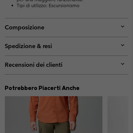
Tipi di utilizzo: Escursionismo
Composizione
Expan
or
collap
Spedizione & resi
sectio
Expan
or
collap
Recensioni dei clienti
sectio
Expan
or
collap
Potrebbero Piacerti Anche
sectio