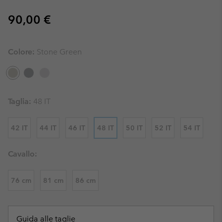
Regular price:
90,00 €
Colore:
Stone Green
Taglia:
48 IT
42 IT
44 IT
46 IT
48 IT
50 IT
52 IT
54 IT
Cavallo:
76 cm
81 cm
86 cm
Guida alle taglie