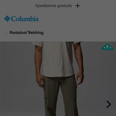
Spedizione gratuita
SKIP
Columbia
TO
Sportswear
CONTENT
Pantaloni Trekking
SKIP
TO
MAIN
NAV
SKIP
TO
SEARCH