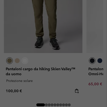
Pantaloni cargo da hiking Skien Valley™
Pantaloni 
da uomo
Omni-Heat
Protezione solare
Sale price:
Re
65,00 €
13
Regular price:
100,00 €