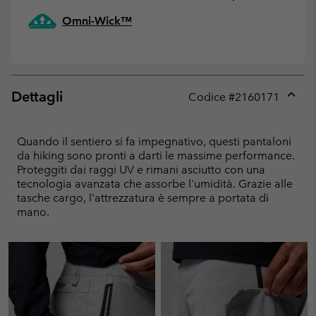
Omni-Wick™
Dettagli
Codice #
2160171
Expan
or
collap
Quando il sentiero si fa impegnativo, questi pantaloni
sectio
da hiking sono pronti a darti le massime performance.
Proteggiti dai raggi UV e rimani asciutto con una
tecnologia avanzata che assorbe l'umidità. Grazie alle
tasche cargo, l'attrezzatura è sempre a portata di
mano.