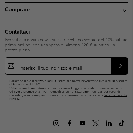
Comprare
Contattaci
Iscriviti alla nostra newsletter e ricevi uno sconto del 10% sul tuo
primo ordine, con una spesa di almeno 120 € su articoli a
prezzo pieno.
Iscrizione
e-
mail
Iscrivit
Fornendo il tuo indirizzo e-mail, ti iscrivi alla nostra newsletter e riceverai uno sconto
di benvenuto del 10%.
Utilizzeremo il tuo indirizzo e-mail per inviarti aggiornamenti su nuovi arrivi, offerte
ed eventi promozionali. Per i dettagli su come tratteremo i tuoi dati per scopi di
marketing e su come puoi ritirare il tuo consenso, consulta la nostra
Informativa sulla
Privacy
.