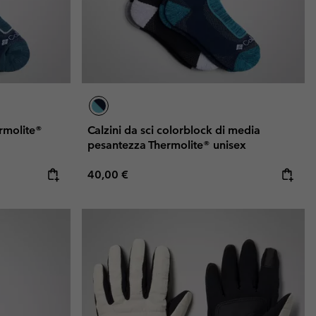
ermolite®
Calzini da sci colorblock di media
pesantezza Thermolite® unisex
Regular price:
40,00 €