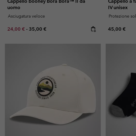
Cappello booney Bora Bora™ II da
Cappello a 
uomo
IV unisex
Asciugatura veloce
Protezione so
Minimum sale price:
Maximum price:
Regular pric
24,00 €
-
35,00 €
45,00 €