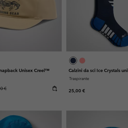
snapback Unisex Creel™
Calzini da sci Ice Crystals un
Traspirante
lar price:
00 €
Regular price:
25,00 €