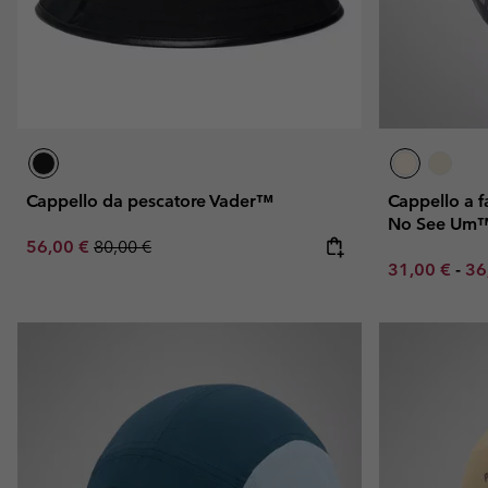
Cappello da pescatore Vader™
Cappello a fa
No See Um™
Sale price:
Regular price:
56,00 €
80,00 €
Minimum sal
Ma
31,00 €
-
36