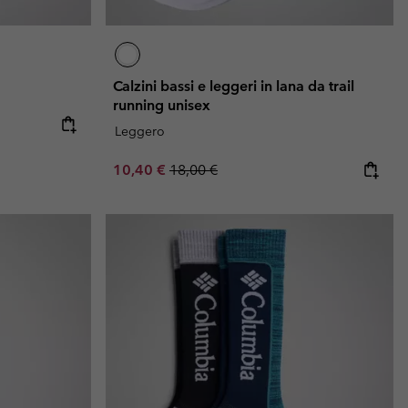
Calzini bassi e leggeri in lana da trail
running unisex
e:
ice:
Leggero
Sale price:
Regular price:
10,40 €
18,00 €