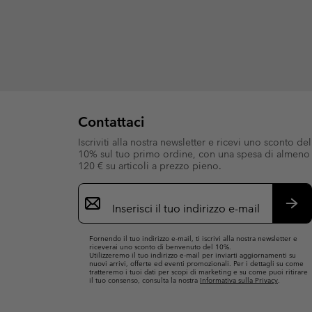
Contattaci
Iscriviti alla nostra newsletter e ricevi uno sconto del
10% sul tuo primo ordine, con una spesa di almeno
120 € su articoli a prezzo pieno.
Iscrizione
e-
mail
Iscri
Fornendo il tuo indirizzo e-mail, ti iscrivi alla nostra newsletter e
riceverai uno sconto di benvenuto del 10%.
Utilizzeremo il tuo indirizzo e-mail per inviarti aggiornamenti su
nuovi arrivi, offerte ed eventi promozionali. Per i dettagli su come
tratteremo i tuoi dati per scopi di marketing e su come puoi ritirare
il tuo consenso, consulta la nostra
Informativa sulla Privacy
.