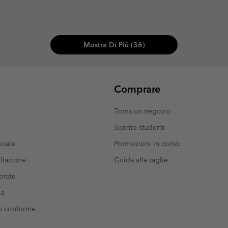
Mostra Di Più (36)
Comprare
Trova un negozio
Sconto studenti
ciale
Promozioni in corso
liazione
Guida alle taglie
orate
ia
on conforme