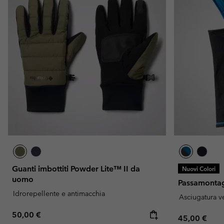
Guanti imbottiti Powder Lite™ II da
Nuovi Colori
uomo
Passamontag
Idrorepellente e antimacchia
Asciugatura v
Regular price:
50,00 €
Regular pric
45,00 €