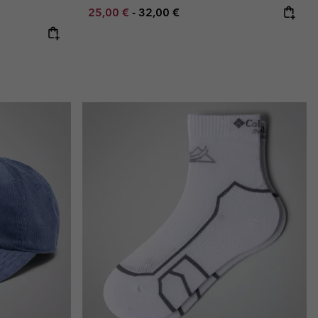
Minimum sale price:
Maximum price:
25,00 €
-
32,00 €