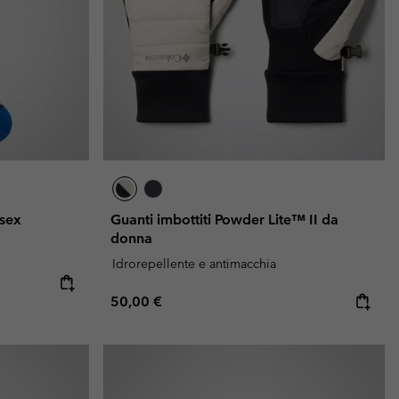
isex
Guanti imbottiti Powder Lite™ II da
donna
Idrorepellente e antimacchia
Regular price:
50,00 €