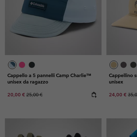
Cappello a 5 pannelli Camp Charlie™
Cappellino 
unisex da ragazzo
unisex
Sale price:
Regular price:
Sale price:
Regu
20,00 €
25,00 €
24,00 €
35,