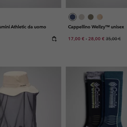
asmini Athletic da uomo
Cappellino Wellzy™ unisex
e:
Minimum sale price:
Maximum sale pric
Regular pr
17,00 €
-
28,00 €
35,00 €