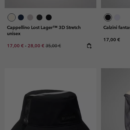
Cappellino Lost Lager™ 3D Stretch
Calzini fant
unisex
Regular pric
17,00 €
Minimum sale price:
Maximum sale price:
Regular price:
17,00 €
-
28,00 €
35,00 €