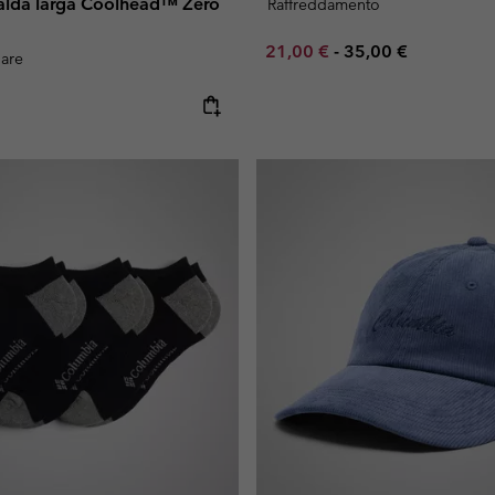
falda larga Coolhead™ Zero
Raffreddamento
Minimum sale price:
Maximum price:
21,00 €
-
35,00 €
lare
e: