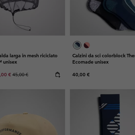
lda larga in mesh riciclato
Calzini da sci colorblock Th
 unisex
Ecomade unisex
e price:
ximum sale price:
Regular price:
Regular price:
,00 €
45,00 €
40,00 €