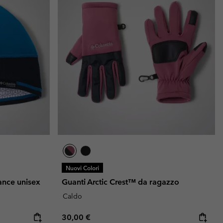
Nuovi Colori
ance unisex
Guanti Arctic Crest™ da ragazzo
Caldo
Regular price:
30,00 €