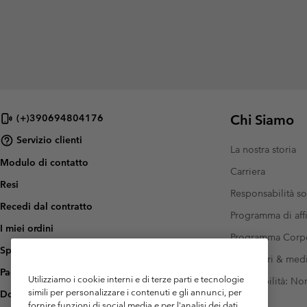
Chi Siamo
(+)390694804176
Servizio clienti
La nostra storia
Modulo di contatto
Carriera
Resi
Responsabilità so
Recedi dal contratto
Programma di affi
I miei ordini
Programma Corp
Spedizione
Investitori & med
Pagamento
Utilizziamo i cookie interni e di terze parti e tecnologie
Accessibilità: N
simili per personalizzare i contenuti e gli annunci, per
Domande frequenti
fornire funzioni di social media e per l'analisi dei dati