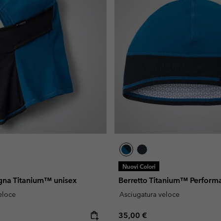
Nuovi Colori
na Titanium™ unisex
Berretto Titanium™ Perform
eloce
Asciugatura veloce
e:
Regular price:
35,00 €