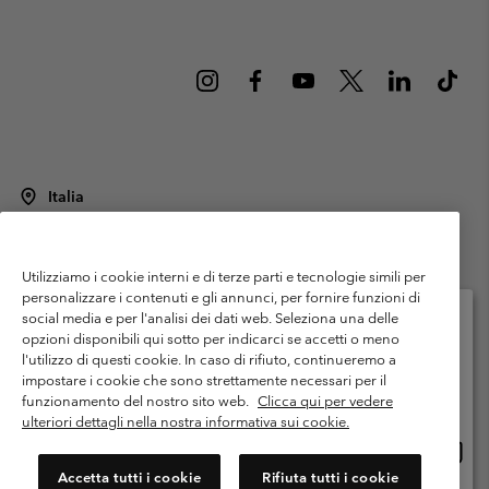
Italia
©
2026
Columbia Sportswear Italy S.R.L.. Via Feltrina Centro 11/8, 31044
Montebelluna (TV) Italia. Tutti i diritti riservati.
Utilizziamo i cookie interni e di terze parti e tecnologie simili per
Termini di utilizzo
Condizioni Generali di Venditaa
Garanzia
personalizzare i contenuti e gli annunci, per fornire funzioni di
Politica sulla privacy
social media e per l'analisi dei dati web. Seleziona una delle
opzioni disponibili qui sotto per indicarci se accetti o meno
Termini e condizioni del programma di membership
l'utilizzo di questi cookie. In caso di rifiuto, continueremo a
Seleziona il paese di spedizione e la lingua
impostare i cookie che sono strettamente necessari per il
Condizioni di utilizzo dei contenuti generati dagli utenti
Impressum
Shopping online disponibile
funzionamento del nostro sito web.
Clicca qui per vedere
Cookies
Public CBCR
ulteriori dettagli nella nostra informativa sui cookie.
Shopp
United States
online
Servizio clienti: Lun. - ven. 9:00 - 13:00 & 14:00- 18:00
Accetta tutti i cookie
Rifiuta tutti i cookie
(+)390694804176