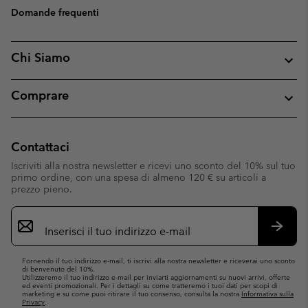
Domande frequenti
Chi Siamo
Comprare
Contattaci
Iscriviti alla nostra newsletter e ricevi uno sconto del 10% sul tuo
primo ordine, con una spesa di almeno 120 € su articoli a
prezzo pieno.
Iscrizione
e-
mail
Iscrivit
Fornendo il tuo indirizzo e-mail, ti iscrivi alla nostra newsletter e riceverai uno sconto
di benvenuto del 10%.
Utilizzeremo il tuo indirizzo e-mail per inviarti aggiornamenti su nuovi arrivi, offerte
ed eventi promozionali. Per i dettagli su come tratteremo i tuoi dati per scopi di
marketing e su come puoi ritirare il tuo consenso, consulta la nostra
Informativa sulla
Privacy
.