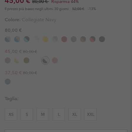
Sale price:
45,00 €
80,00 €
Risparmia 44%
Il prezzo più basso negli ultimi 30 giorni:
52,00 €
-13%
Colore:
Collegiate Navy
80,00 €
Regular price:
Sale price:
45,00 €
80,00 €
Regular price:
Sale price:
37,50 €
80,00 €
Taglia:
XS
S
M
L
XL
XXL