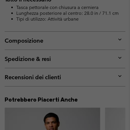
Tasca pettorale con chiusura a cerniera
Lunghezza posteriore al centro: 28.0 in / 71.1 cm
Tipi di utilizzo: Attività urbane
Composizione
Expan
or
collap
Spedizione & resi
sectio
Expan
or
collap
Recensioni dei clienti
sectio
Expan
or
collap
Potrebbero Piacerti Anche
sectio