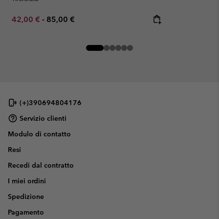
Minimum sale price:
Maximum price:
42,00 €
-
85,00 €
(+)390694804176
Servizio clienti
Modulo di contatto
Resi
Recedi dal contratto
I miei ordini
Spedizione
Pagamento