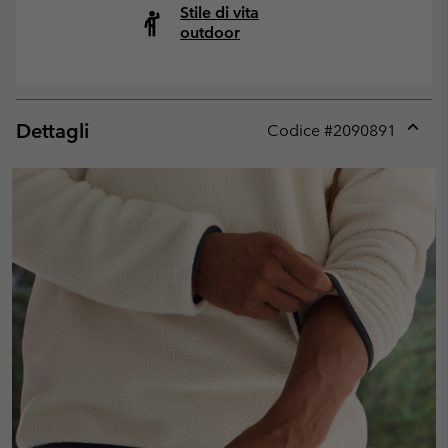
Stile di vita
outdoor
Dettagli
Codice #
2090891
Expan
or
collap
sectio