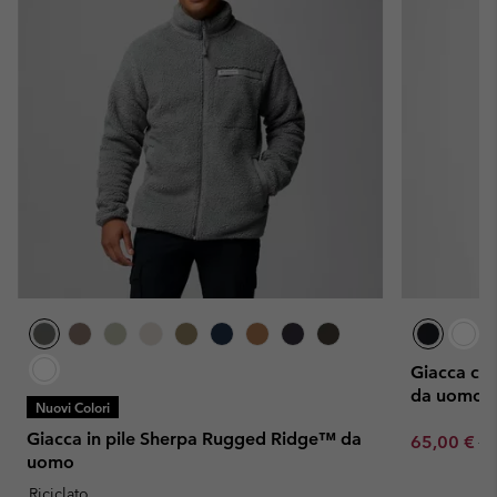
Giacca con
da uomo
Nuovi Colori
Giacca in pile Sherpa Rugged Ridge™ da
Sale price:
Re
65,00 €
13
uomo
Riciclato