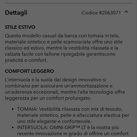
Dettagli
Codice #
2063071
Expan
or
STILE ESTIVO
collap
Questo modello casual da barca con tomaia in tela,
sectio
materiale sintetico e pelle scamosciata offre uno stile
classico ed estivo, mentre la vestibilità rilassata e la
calzata facile con tallone ripiegabile garantiscono
praticità e comfort.
COMFORT LEGGERO
L’intersuola e la suola dal design innovativo si
combinano per assicurare un’ammortizzazione e
un’aderenza eccezionali, mentre l’alta tecnologia offre
leggerezza per un comfort prolungato.
TOMAIA: Vestibilità rilassata con mix di tessuto,
materiale sintetico, pelle e allacciatura elastica per
uno stile elegante e confortevole.
INTERSUOLA: OMNI-GRIP™ LT è la nostra più
recente innovazione in grado di offrire un comfort