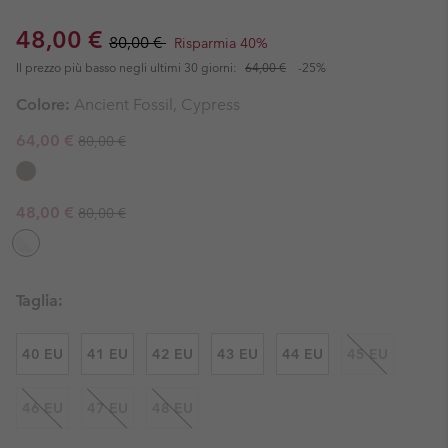
Sale price:
Regular price:
48,00 €
80,00 €
Risparmia 40%
Il prezzo più basso negli ultimi 30 giorni:
64,00 €
-25%
Colore:
Ancient Fossil, Cypress
Regular price:
Sale price:
64,00 €
80,00 €
Regular price:
Sale price:
48,00 €
80,00 €
Taglia:
40 EU
41 EU
42 EU
43 EU
44 EU
45 EU
46 EU
47 EU
48 EU