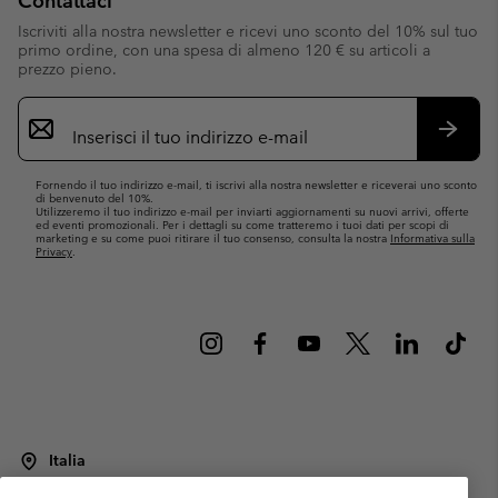
Contattaci
Iscriviti alla nostra newsletter e ricevi uno sconto del 10% sul tuo
primo ordine, con una spesa di almeno 120 € su articoli a
prezzo pieno.
Iscrizione
e-
mail
Iscrivit
Fornendo il tuo indirizzo e-mail, ti iscrivi alla nostra newsletter e riceverai uno sconto
di benvenuto del 10%.
Utilizzeremo il tuo indirizzo e-mail per inviarti aggiornamenti su nuovi arrivi, offerte
ed eventi promozionali. Per i dettagli su come tratteremo i tuoi dati per scopi di
marketing e su come puoi ritirare il tuo consenso, consulta la nostra
Informativa sulla
Privacy
.
Italia
©
2026
Columbia Sportswear Italy S.R.L.. Via Feltrina Centro 11/8, 31044