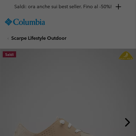
Saldi: ora anche sui best seller. Fino al -50%!
SKIP
Columbia
TO
Sportswear
CONTENT
Scarpe Lifestyle Outdoor
SKIP
TO
MAIN
Saldi
NAV
SKIP
TO
SEARCH