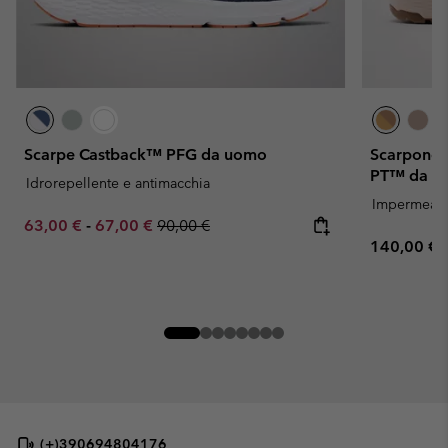
Scarpe Castback™ PFG da uomo
Scarponci
PT™ da u
Idrorepellente e antimacchia
Impermeabi
Minimum sale price:
Maximum sale price:
Regular price:
63,00 €
-
67,00 €
90,00 €
Regular pr
140,00 €
(+)390694804176