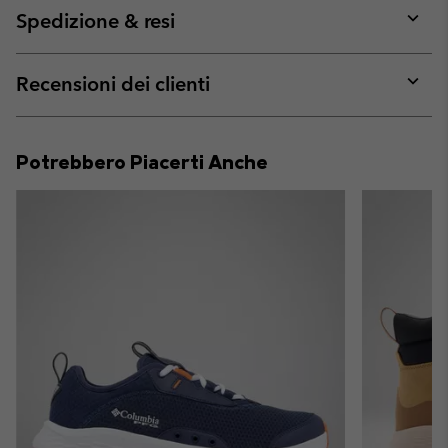
collap
Spedizione & resi
sectio
Expan
or
collap
Recensioni dei clienti
sectio
Expan
or
collap
Potrebbero Piacerti Anche
sectio