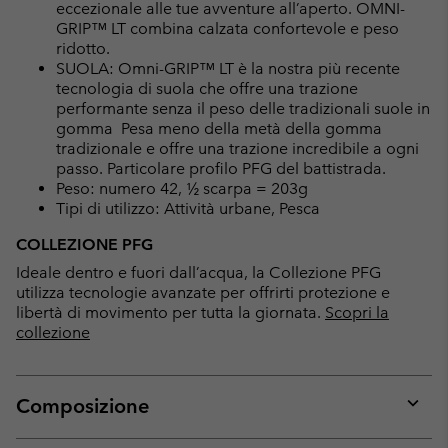
eccezionale alle tue avventure all’aperto. OMNI-
GRIP™ LT combina calzata confortevole e peso
ridotto.
SUOLA: Omni-GRIP™ LT è la nostra più recente
tecnologia di suola che offre una trazione
performante senza il peso delle tradizionali suole in
gomma Pesa meno della metà della gomma
tradizionale e offre una trazione incredibile a ogni
passo. Particolare profilo PFG del battistrada.
Peso: numero 42, ½ scarpa = 203g
Tipi di utilizzo: Attività urbane, Pesca
COLLEZIONE PFG
Ideale dentro e fuori dall’acqua, la Collezione PFG
utilizza tecnologie avanzate per offrirti protezione e
libertà di movimento per tutta la giornata.
Scopri la
collezione
Composizione
Expan
or