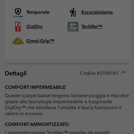
Temporale
Escursionismo
OutDry
Techlite™
Omni-Grip™
Dettagli
Codice #
2109181
Expan
or
COMFORT IMPERMEABILE
collap
Queste scarpe basse tengono lontane pioggia e macchie
sectio
grazie alla tecnologia impermeabile e traspirante
OutDry™ che allontana l'umidità e lascia fuoriuscire il
calore in eccesso.
COMFORT AMMORTIZZATO
L'ammortizzazione Techlite™ assorbe gli impatti,