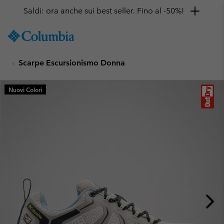
Saldi: ora anche sui best seller. Fino al -50%!
SKIP
Columbia
TO
Sportswear
CONTENT
Scarpe Escursionismo Donna
SKIP
TO
MAIN
Nuovi Colori
NAV
SKIP
TO
SEARCH