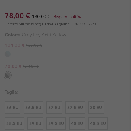
Sale price:
Regular price:
78,00 €
130,00 €
Risparmia 40%
Il prezzo più basso negli ultimi 30 giorni:
104,00 €
-25%
Colore:
Grey Ice, Acid Yellow
Regular price:
Sale price:
104,00 €
130,00 €
Regular price:
Sale price:
78,00 €
130,00 €
Taglia:
36 EU
36.5 EU
37 EU
37.5 EU
38 EU
38.5 EU
39 EU
39.5 EU
40 EU
40.5 EU