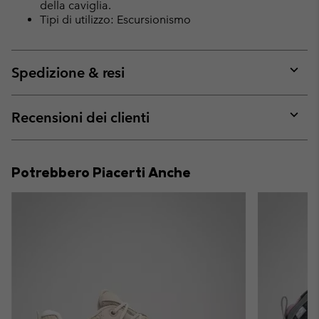
della caviglia.
Tipi di utilizzo: Escursionismo
Spedizione & resi
Expan
or
collap
Recensioni dei clienti
sectio
Expan
or
collap
Potrebbero Piacerti Anche
sectio