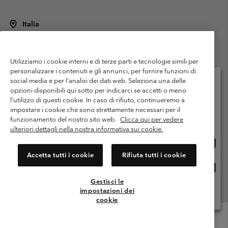
Italia
©
2026
Columbia Sportswear Italy S.R.L.. Via Feltrina Centro 11/8, 31044
Montebelluna (TV) Italia. Tutti i diritti riservati.
Utilizziamo i cookie interni e di terze parti e tecnologie simili per
Termini di utilizzo
Condizioni Generali di Venditaa
Garanzia
personalizzare i contenuti e gli annunci, per fornire funzioni di
Politica sulla privacy
social media e per l'analisi dei dati web. Seleziona una delle
opzioni disponibili qui sotto per indicarci se accetti o meno
Termini e condizioni del programma di membership
l'utilizzo di questi cookie. In caso di rifiuto, continueremo a
Seleziona il paese di spedizione e la lingua
impostare i cookie che sono strettamente necessari per il
Condizioni di utilizzo dei contenuti generati dagli utenti
Impressum
Shopping online disponibile
funzionamento del nostro sito web.
Clicca qui per vedere
Cookies
Public CBCR
ulteriori dettagli nella nostra informativa sui cookie.
Shopp
United States
online
Servizio clienti: Lun. - ven. 9:00 - 13:00 & 14:00- 18:00
Accetta tutti i cookie
Rifiuta tutti i cookie
(+)390694804176
dispon
Shopp
Italia
online
Gestisci le
dispon
impostazioni dei
Visualizza Tutti I Paesi
cookie
Menu
Cerca
Accesso
Mini