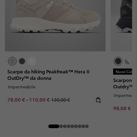
Scarpe da hiking Peakfreak™ Hera II
Nuovi Colori
OutDry™ da donna
Scarponcin
Outdry™ 
Impermeabile
Impermeabi
Minimum sale price:
Maximum sale price:
Regular price:
78,00 €
-
110,00 €
130,00 €
Minimum sa
98,00 €
-