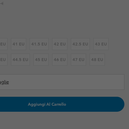
r price:
 €
i & Invernali
i & Invernali
Guida Agli Articoli Impermeabili
Guida Agli Articoli Impermeabili
lie comode
donna
uomo
 EU
41 EU
41.5 EU
42 EU
42.5 EU
43 EU
 EU
44.5 EU
45 EU
46 EU
47 EU
48 EU
aglie
Aggiungi Al Carrello