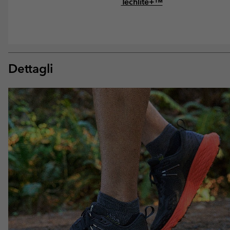
Techlite+™
Dettagli