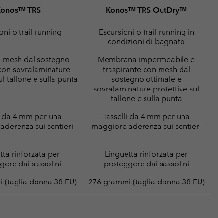
Konos™ TRS
Konos™ TRS OutDry™
oni o trail running
Escursioni o trail running in
condizioni di bagnato
n mesh dal sostegno
Membrana impermeabile e
con sovralaminature
traspirante con mesh dal
ul tallone e sulla punta
sostegno ottimale e
sovralaminature protettive sul
tallone e sulla punta
li da 4 mm per una
Tasselli da 4 mm per una
derenza sui sentieri
maggiore aderenza sui sentieri
tta rinforzata per
Linguetta rinforzata per
gere dai sassolini
proteggere dai sassolini
 (taglia donna 38 EU)
276 grammi (taglia donna 38 EU)