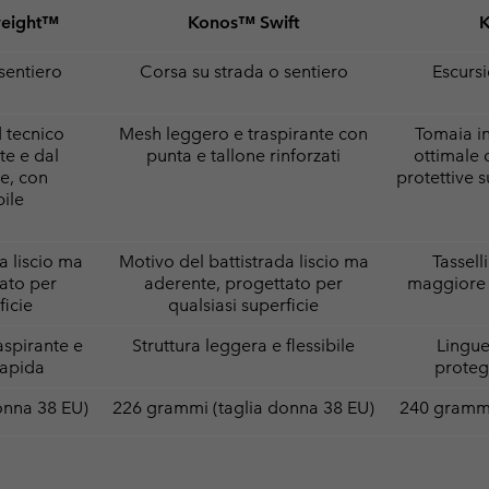
weight™
Konos™ Swift
sentiero
Corsa su strada o sentiero
Escursi
 tecnico
Mesh leggero e traspirante con
Tomaia i
te e dal
punta e tallone rinforzati
ottimale 
e, con
protettive s
bile
a liscio ma
Motivo del battistrada liscio ma
Tassel
ato per
aderente, progettato per
maggiore a
ficie
qualsiasi superficie
raspirante e
Struttura leggera e flessibile
Lingue
rapida
proteg
onna 38 EU)
226 grammi (taglia donna 38 EU)
240 grammi