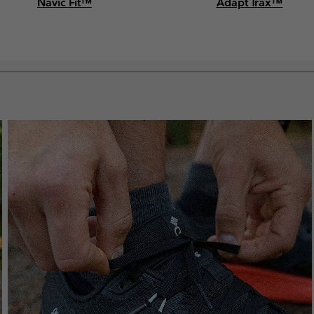
Navic Fit™
Adapt Trax™