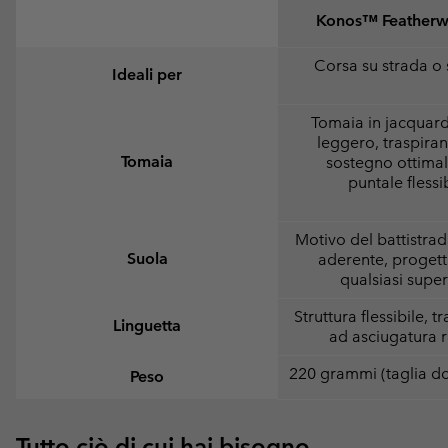
Konos™ Feather
Corsa su strada o 
Ideali per
Tomaia in jacquard
leggero, traspiran
Tomaia
sostegno ottimal
puntale flessi
Motivo del battistrad
Suola
aderente, progett
qualsiasi super
Struttura flessibile, t
Linguetta
ad asciugatura 
220 grammi (taglia d
Peso
Tutto ciò di cui hai bisogno