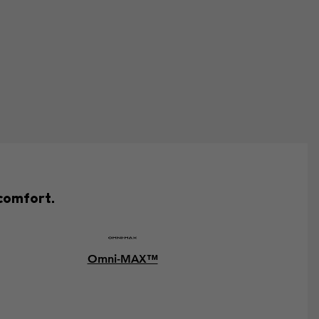
 comfort.
Omni-MAX™