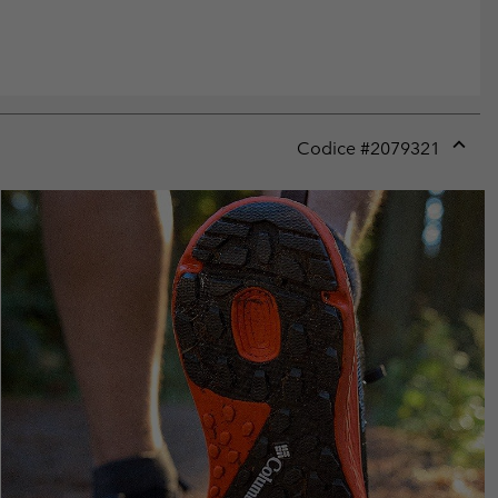
Codice #
2079321
Expan
or
collap
sectio