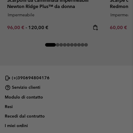
Scarponi da camminata impermeabili
Scarpe da
Newton Ridge Plus™ da donna
Redmond™
Impermeabile
Impermeabi
Minimum sale price:
Maximum price:
Minimum sa
96,00 €
-
120,00 €
60,00 €
-
(+)390694804176
Servizio clienti
Modulo di contatto
Resi
Recedi dal contratto
I miei ordini