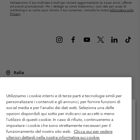
Utilizzeremo il tuo indirizzo e-mail per inviarti aggiornamenti su nuovi arrivi, offerte
ed eventi promozionali. Per i dettagli su come tratteremo i tuoi dati per scopi di
marketing e su come puoi ritirare il tuo consenso, consulta la nostra
Informativa sulla
Privacy
.
Italia
©
2026
Columbia Sportswear Italy S.R.L.. Via Feltrina Centro 11/8, 31044
Montebelluna (TV) Italia. Tutti i diritti riservati.
Utilizziamo i cookie interni e di terze parti e tecnologie simili per
Termini di utilizzo
Condizioni Generali di Venditaa
Garanzia
personalizzare i contenuti e gli annunci, per fornire funzioni di
Politica sulla privacy
social media e per l'analisi dei dati web. Seleziona una delle
opzioni disponibili qui sotto per indicarci se accetti o meno
Termini e condizioni del programma di membership
l'utilizzo di questi cookie. In caso di rifiuto, continueremo a
Seleziona il paese di spedizione e la lingua
impostare i cookie che sono strettamente necessari per il
Condizioni di utilizzo dei contenuti generati dagli utenti
Impressum
Shopping online disponibile
funzionamento del nostro sito web.
Clicca qui per vedere
Cookies
Public CBCR
ulteriori dettagli nella nostra informativa sui cookie.