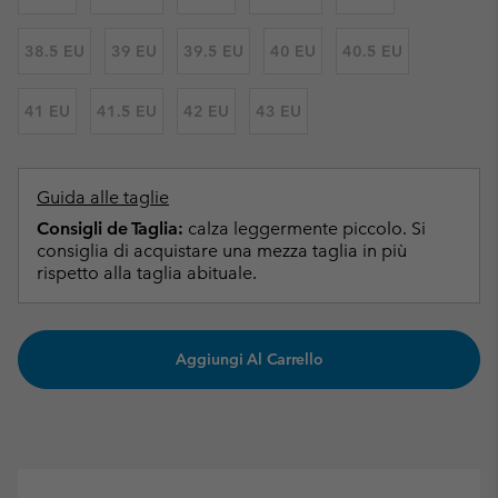
38.5 EU
39 EU
39.5 EU
40 EU
40.5 EU
41 EU
41.5 EU
42 EU
43 EU
Guida alle taglie
Consigli de Taglia:
calza leggermente piccolo. Si
consiglia di acquistare una mezza taglia in più
rispetto alla taglia abituale.
Aggiungi Al Carrello