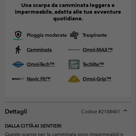
Una scarpa da camminata leggera e
impermeabile, adatta alle tue avventure
quotidiane.
Pioggia moderata
Traspirante
Camminata
Omni-MAX™
Omni-Tech™
Techlite™
Navic Fit™
Omni-Grip™
Dettagli
Codice #
2108401
Expan
or
DALLA CITTÀ AI SENTIERI
collap
Queste scarpe per la camminata sono impermeabili e
sectio