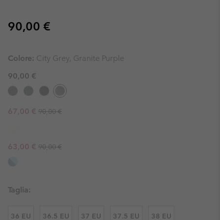
Regular price:
90,00 €
Colore:
City Grey, Granite Purple
90,00 €
Regular price:
Sale price:
67,00 €
90,00 €
Regular price:
Sale price:
63,00 €
90,00 €
Taglia:
36 EU
36.5 EU
37 EU
37.5 EU
38 EU