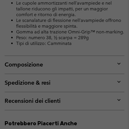
Le cupole ammortizzanti nell’avampiede e nel
tallone riducono gli impatti, per un maggior
comfort e ritorno di energia.
Le scanalature di flessione nell’avampiede offrono
flessibilità e maggiore spinta.
Gomma ad alta trazione Omni-Grip™ non-marking.
Peso: numero 38, ½ scarpa = 289g
Tipi di utilizzo: Camminata
Composizione
Expan
or
collap
Spedizione & resi
sectio
Expan
or
collap
Recensioni dei clienti
sectio
Expan
or
collap
Potrebbero Piacerti Anche
sectio