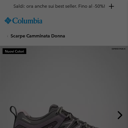
Saldi: ora anche sui best seller. Fino al -50%!
SKIP
Columbia
TO
Sportswear
CONTENT
Scarpe Camminata Donna
SKIP
TO
MAIN
Nuovi Colori
NAV
SKIP
TO
SEARCH