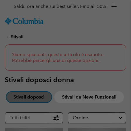
Saldi: ora anche sui best seller. Fino al -50%!
SKIP
Columbia
TO
Sportswear
CONTENT
Stivali
SKIP
TO
MAIN
NAV
Siamo spiacenti, questo articolo è esaurito.
Potrebbe piacergli una di queste opzioni.
SKIP
TO
SEARCH
Stivali doposcì donna
Stivali doposcì
Stivali da Neve Funzionali
Tutti i filtri
Ordine