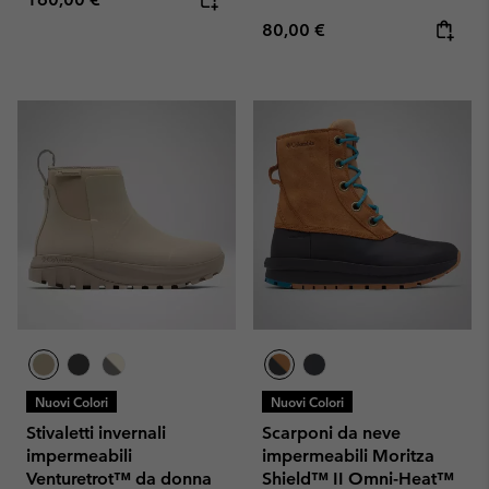
Regular price:
80,00 €
Nuovi Colori
Nuovi Colori
Stivaletti invernali
Scarponi da neve
impermeabili
impermeabili Moritza
Venturetrot™ da donna
Shield™ II Omni-Heat™