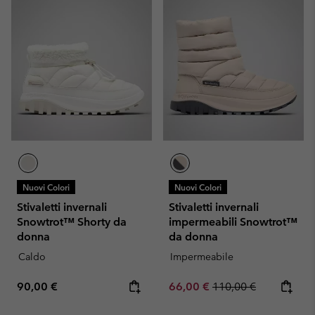
Nuovi Colori
Nuovi Colori
Stivaletti invernali
Stivaletti invernali
Snowtrot™ Shorty da
impermeabili Snowtrot™
donna
da donna
Caldo
Impermeabile
Regular price:
Sale price:
Regular price:
90,00 €
66,00 €
110,00 €