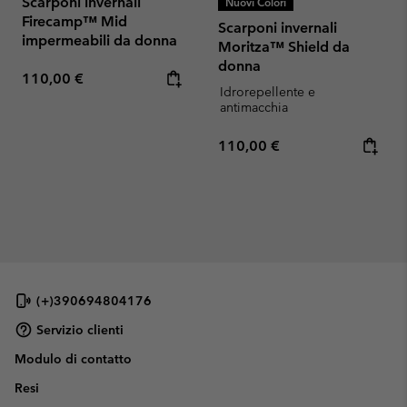
Scarponi invernali
Nuovi Colori
Firecamp™ Mid
Scarponi invernali
impermeabili da donna
Moritza™ Shield da
donna
Regular price:
110,00 €
Idrorepellente e
antimacchia
Regular price:
110,00 €
(+)390694804176
Servizio clienti
Modulo di contatto
Resi