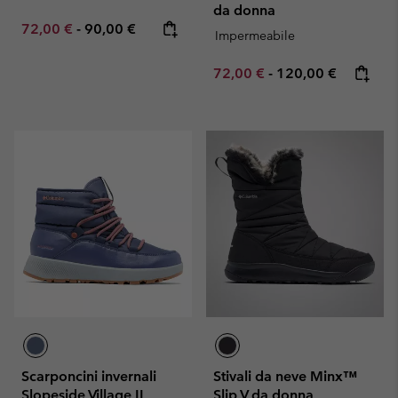
da donna
Minimum sale price:
Maximum price:
72,00 €
-
90,00 €
Impermeabile
Minimum sale price:
Maximum price:
72,00 €
-
120,00 €
Scarponcini invernali
Stivali da neve Minx™
Slopeside Village II
Slip V da donna