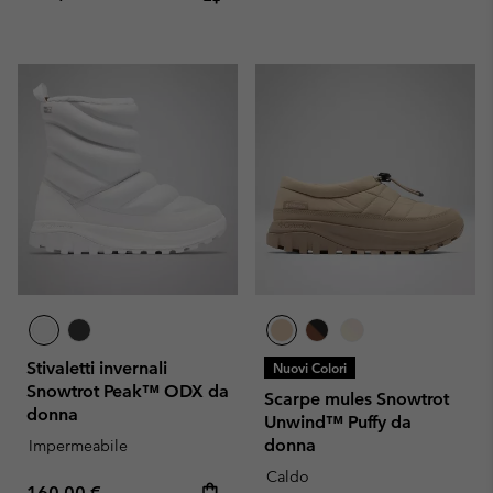
Stivaletti invernali
Nuovi Colori
Snowtrot Peak™ ODX da
Scarpe mules Snowtrot
donna
Unwind™ Puffy da
donna
Impermeabile
Caldo
Regular price:
160,00 €