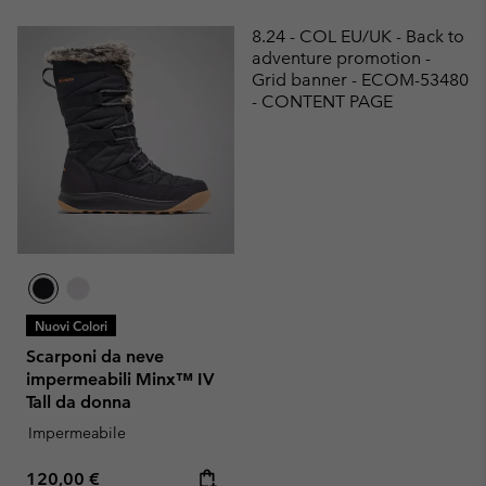
8.24 - COL EU/UK - Back to
adventure promotion -
Grid banner - ECOM-53480
- CONTENT PAGE
Nuovi Colori
Scarponi da neve
impermeabili Minx™ IV
Tall da donna
Impermeabile
Regular price:
120,00 €