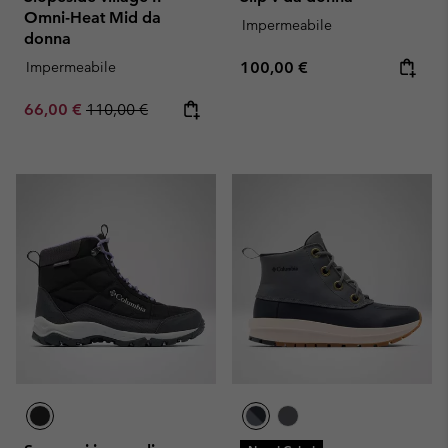
Omni-Heat Mid da
Impermeabile
donna
Regular price:
Impermeabile
100,00 €
Sale price:
Regular price:
66,00 €
110,00 €