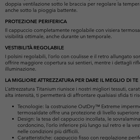
doppia ventilazione sotto le braccia per regolare la temper
anche sotto la pioggia battente.
PROTEZIONE PERIFERICA
Il cappuccio completamente regolabile con visiera termosa
visibilità ottimale, anche durante un temporale.
VESTIBILITÀ REGOLABILE
I polsini regolabili, l’orlo con coulisse e il retro allungato
offrire maggiore copertura sui sentieri, mentre i dettagli rif
illuminazione.
LA MIGLIORE ATTREZZATURA PER DARE IL MEGLIO DI TE
L’attrezzatura Titanium riunisce i nostri migliori tessuti, car
alta intensità, ti permetterà di affrontare qualsiasi sfida ti rise
Tecnologie: la costruzione OutDry™ Extreme imperme
termosaldate offre una protezione di livello superiore 
Design: la tesa del cappuccio incollata, le sovralamina
cordoncino, l’orlo inferiore più lungo sul retro e la v
nelle condizioni più difficili.
Caratteristiche: cappuccio fisso con regolazione perife