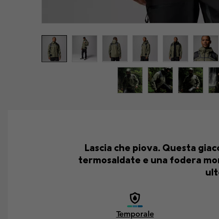
Lascia che piova. Questa gia
termosaldate e una fodera morbi
ult
Temporale