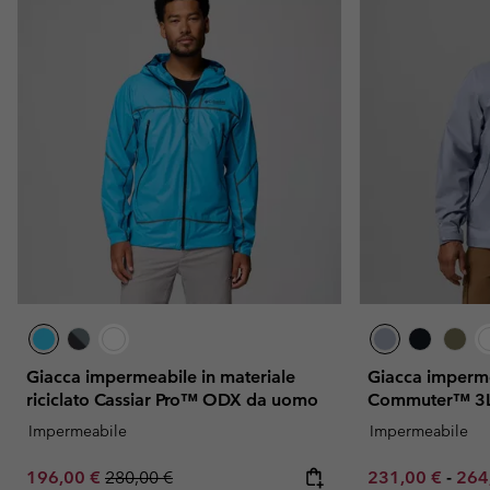
Giacca impermeabile in materiale
Giacca imperme
riciclato Cassiar Pro™ ODX da uomo
Commuter™ 3L
Impermeabile
Impermeabile
Sale price:
Regular price:
Minimum sale p
Max
196,00 €
280,00 €
231,00 €
-
264