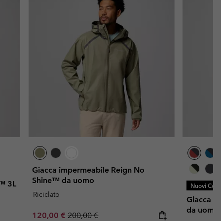
Giacca impermeabile Reign No
Shine™ da uomo
™ 3L
Nuovi Color
Riciclato
Giacca im
da uomo
Sale price:
Regular price:
120,00 €
200,00 €