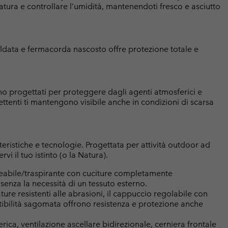
atura e controllare l’umidità, mantenendoti fresco e asciutto
ldata e fermacorda nascosto offre protezione totale e
 sono progettati per proteggere dagli agenti atmosferici e
lettenti ti mantengono visibile anche in condizioni di scarsa
atteristiche e tecnologie. Progettata per attività outdoor ad
rvi il tuo istinto (o la Natura).
abile/traspirante con cuciture completamente
senza la necessità di un tessuto esterno.
ture resistenti alle abrasioni, il cappuccio regolabile con
estibilità sagomata offrono resistenza e protezione anche
rica, ventilazione ascellare bidirezionale, cerniera frontale