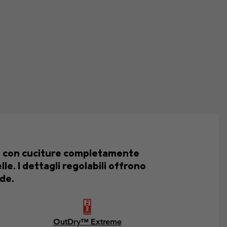
le con cuciture completamente
e. I dettagli regolabili offrono
de.
OutDry™ Extreme