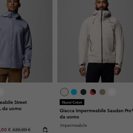
abile Street
Nuovi Colori
 da uomo
Giacca impermeabile Saudan Pro
da uomo
Impermeabile
rice:
imum sale price:
Regular price:
,00 €
330,00 €