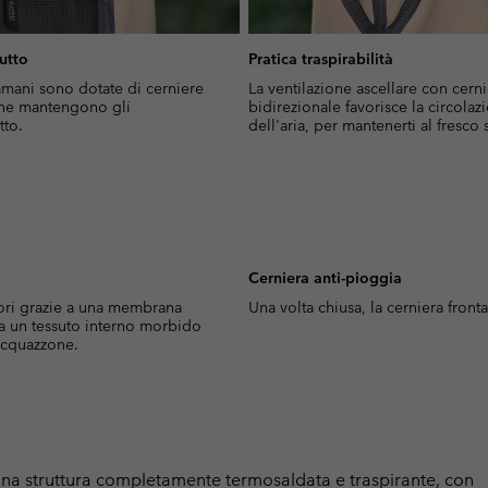
iutto
Pratica traspirabilità
amani sono dotate di cerniere
La ventilazione ascellare con cern
 che mantengono gli
bidirezionale favorisce la circolaz
tto.
dell'aria, per mantenerti al fresco s
Cerniera anti-pioggia
uori grazie a una membrana
Una volta chiusa, la cerniera fronta
a un tessuto interno morbido
 acquazzone.
 una struttura completamente termosaldata e traspirante, con