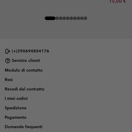
Minimum sa
15,00 €
-
(+)390694804176
Servizio clienti
Modulo di contatto
Resi
Recedi dal contratto
I miei ordini
Spedizione
Pagamento
Domande frequenti