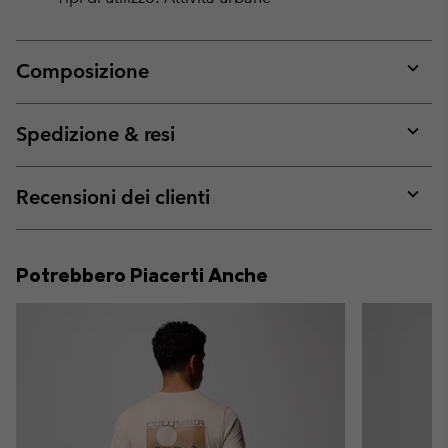
Composizione
Expan
or
collap
Spedizione & resi
sectio
Expan
or
collap
Recensioni dei clienti
sectio
Expan
or
collap
Potrebbero Piacerti Anche
sectio