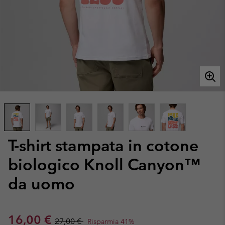
T-shirt stampata in cotone
biologico Knoll Canyon™
da uomo
Sale price:
Regular price:
16,00 €
27,00 €
Risparmia 41%