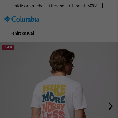
Saldi: ora anche sui best seller. Fino al -50%!
SKIP
Columbia
TO
Sportswear
CONTENT
T-shirt casual
SKIP
TO
MAIN
Saldi
NAV
SKIP
TO
SEARCH