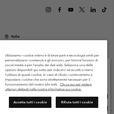
Italia
©
2026
Columbia Sportswear Italy S.R.L.. Via Feltrina Centro 11/8, 31044
Montebelluna (TV) Italia. Tutti i diritti riservati.
Utilizziamo i cookie interni e di terze parti e tecnologie simili per
Termini di utilizzo
Condizioni Generali di Venditaa
Garanzia
personalizzare i contenuti e gli annunci, per fornire funzioni di
Politica sulla privacy
social media e per l'analisi dei dati web. Seleziona una delle
opzioni disponibili qui sotto per indicarci se accetti o meno
Termini e condizioni del programma di membership
l'utilizzo di questi cookie. In caso di rifiuto, continueremo a
Seleziona il paese di spedizione e la lingua
impostare i cookie che sono strettamente necessari per il
Condizioni di utilizzo dei contenuti generati dagli utenti
Impressum
Shopping online disponibile
funzionamento del nostro sito web.
Clicca qui per vedere
Cookies
Public CBCR
ulteriori dettagli nella nostra informativa sui cookie.
Shopp
United States
online
Servizio clienti: Lun. - ven. 9:00 - 13:00 & 14:00- 18:00
Accetta tutti i cookie
Rifiuta tutti i cookie
(+)390694804176
dispon
Shopp
Italia
online