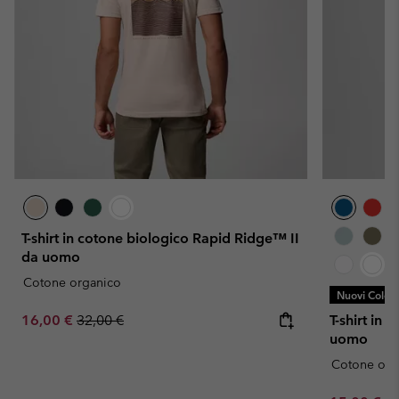
T-shirt in cotone biologico Rapid Ridge™ II
da uomo
Cotone organico
Nuovi Colori
Sale price:
Regular price:
16,00 €
32,00 €
T-shirt in
uomo
Cotone org