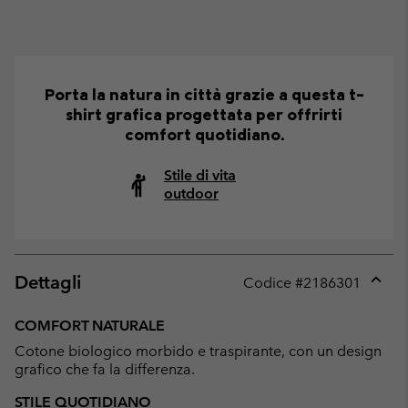
Porta la natura in città grazie a questa t-
shirt grafica progettata per offrirti
comfort quotidiano.
Stile di vita
outdoor
Dettagli
Codice #
2186301
Expan
or
COMFORT NATURALE
collap
Cotone biologico morbido e traspirante, con un design
sectio
grafico che fa la differenza.
STILE QUOTIDIANO