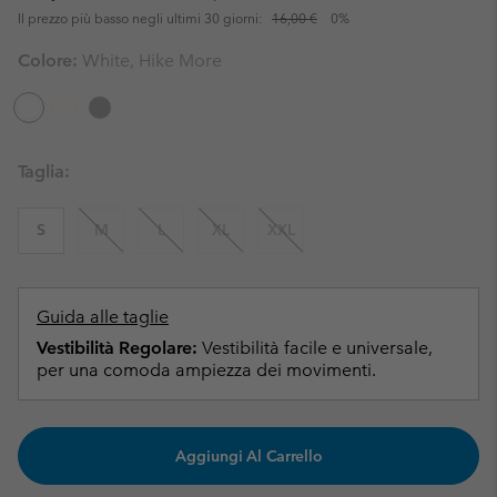
Il prezzo più basso negli ultimi 30 giorni:
16,00 €
0%
Colore:
White, Hike More
Taglia:
S
M
L
XL
XXL
Guida alle taglie
Vestibilità Regolare:
Vestibilità facile e universale,
per una comoda ampiezza dei movimenti.
Aggiungi Al Carrello