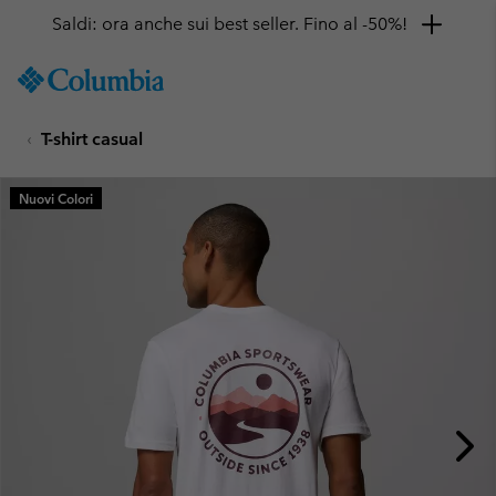
Saldi: ora anche sui best seller. Fino al -50%!
SKIP
Columbia
TO
Sportswear
CONTENT
T-shirt casual
SKIP
TO
MAIN
Nuovi Colori
NAV
SKIP
TO
SEARCH