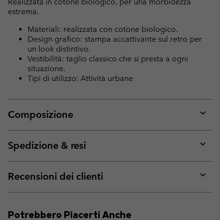
Realizzata in cotone biologico, per una morbidezza
estrema.
Materiali: realizzata con cotone biologico.
Design grafico: stampa accattivante sul retro per
un look distintivo.
Vestibilità: taglio classico che si presta a ogni
situazione.
Tipi di utilizzo: Attività urbane
Composizione
Expan
or
collap
Spedizione & resi
sectio
Expan
or
collap
Recensioni dei clienti
sectio
Expan
or
collap
Potrebbero Piacerti Anche
sectio