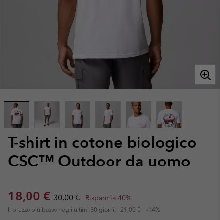
T-shirt in cotone biologico
CSC™ Outdoor da uomo
Sale price:
Regular price:
18,00 €
30,00 €
Risparmia 40%
Il prezzo più basso negli ultimi 30 giorni:
21,00 €
-14%