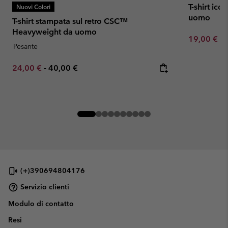
T-shirt ic
Nuovi Colori
uomo
T-shirt stampata sul retro CSC™
Heavyweight da uomo
Minimum sa
19,00 €
-
Pesante
Minimum sale price:
Maximum price:
24,00 €
-
40,00 €
(+)390694804176
Servizio clienti
Modulo di contatto
Resi