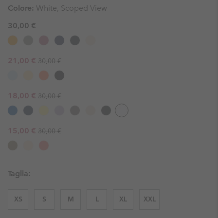
Colore:
White, Scoped View
30,00 €
Regular price:
Sale price:
21,00 €
30,00 €
Regular price:
Sale price:
18,00 €
30,00 €
Regular price:
Sale price:
15,00 €
30,00 €
Taglia:
XS
S
M
L
XL
XXL