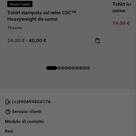
T-shirt ic
Nuovi Colori
uomo
T-shirt stampata sul retro CSC™
Heavyweight da uomo
Minimum sa
19,00 €
-
Pesante
Minimum sale price:
Maximum price:
24,00 €
-
40,00 €
(+)390694804176
Servizio clienti
Modulo di contatto
Resi