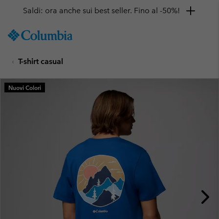
Saldi: ora anche sui best seller. Fino al -50%!
SKIP
Columbia
TO
Sportswear
CONTENT
T-shirt casual
SKIP
TO
MAIN
Nuovi Colori
NAV
SKIP
TO
SEARCH