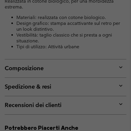
Realizzata in cotone biologico, per una morbidezza
estrema.
Materiali: realizzata con cotone biologico.
Design grafico: stampa accattivante sul retro per
un look distintivo.
Vestibilità: taglio classico che si presta a ogni
situazione.
Tipi di utilizzo: Attività urbane
Composizione
Expan
or
collap
Spedizione & resi
sectio
Expan
or
collap
Recensioni dei clienti
sectio
Expan
or
collap
Potrebbero Piacerti Anche
sectio