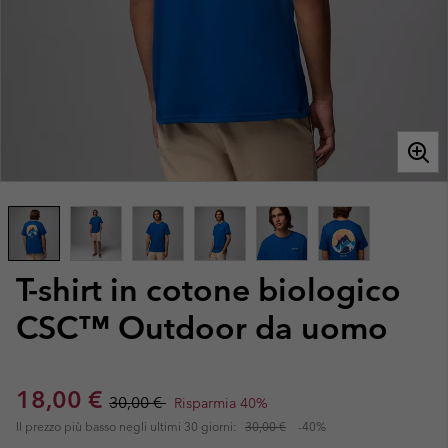
T-shirt in cotone biologico
CSC™ Outdoor da uomo
Sale price:
Regular price:
18,00 €
30,00 €
Risparmia 40%
Il prezzo più basso negli ultimi 30 giorni:
30,00 €
-40%