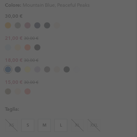
Colore:
Mountain Blue, Peaceful Peaks
30,00 €
Regular price:
Sale price:
21,00 €
30,00 €
Regular price:
Sale price:
18,00 €
30,00 €
Regular price:
Sale price:
15,00 €
30,00 €
Taglia:
XS
S
M
L
XL
XXL