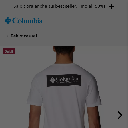
Saldi: ora anche sui best seller. Fino al -50%!
SKIP
Columbia
TO
Sportswear
CONTENT
T-shirt casual
SKIP
TO
MAIN
Saldi
NAV
SKIP
TO
SEARCH