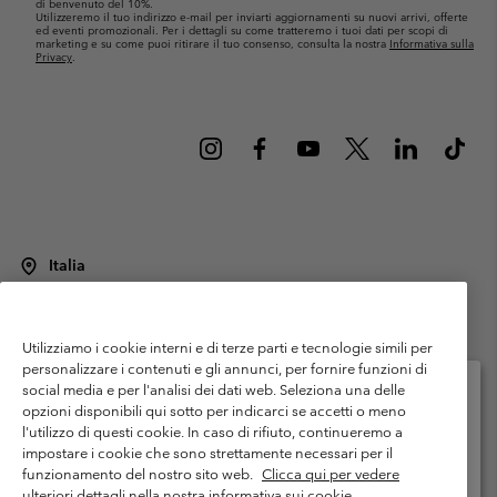
di benvenuto del 10%.
Utilizzeremo il tuo indirizzo e-mail per inviarti aggiornamenti su nuovi arrivi, offerte
ed eventi promozionali. Per i dettagli su come tratteremo i tuoi dati per scopi di
marketing e su come puoi ritirare il tuo consenso, consulta la nostra
Informativa sulla
Privacy
.
Italia
©
2026
Columbia Sportswear Italy S.R.L.. Via Feltrina Centro 11/8, 31044
Montebelluna (TV) Italia. Tutti i diritti riservati.
Utilizziamo i cookie interni e di terze parti e tecnologie simili per
Termini di utilizzo
Condizioni Generali di Venditaa
Garanzia
personalizzare i contenuti e gli annunci, per fornire funzioni di
Politica sulla privacy
social media e per l'analisi dei dati web. Seleziona una delle
opzioni disponibili qui sotto per indicarci se accetti o meno
Termini e condizioni del programma di membership
l'utilizzo di questi cookie. In caso di rifiuto, continueremo a
Seleziona il paese di spedizione e la lingua
impostare i cookie che sono strettamente necessari per il
Condizioni di utilizzo dei contenuti generati dagli utenti
Impressum
Shopping online disponibile
funzionamento del nostro sito web.
Clicca qui per vedere
Cookies
Public CBCR
ulteriori dettagli nella nostra informativa sui cookie.