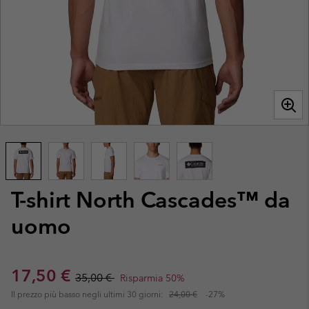
T-shirt North Cascades™ da
uomo
Sale price:
Regular price:
17,50 €
35,00 €
Risparmia 50%
Il prezzo più basso negli ultimi 30 giorni:
24,00 €
-27%