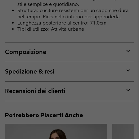
stile semplice e quotidiano.
Struttura: cuciture resistenti per un capo che dura
nel tempo. Piccanello interno per appenderla.
Lunghezza posteriore al centro: 71.0cm
Tipi di utilizzo: Attività urbane
Composizione
Expan
or
collap
Spedizione & resi
sectio
Expan
or
collap
Recensioni dei clienti
sectio
Expan
or
collap
Potrebbero Piacerti Anche
sectio