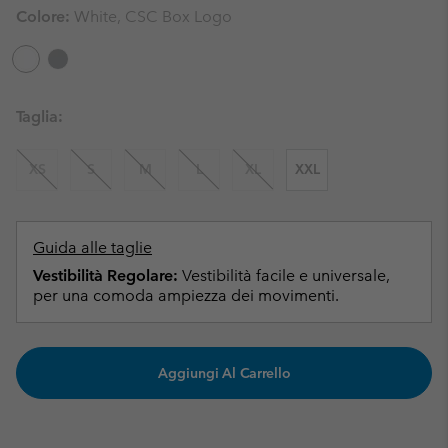
Colore:
White, CSC Box Logo
Taglia:
XS
S
M
L
XL
XXL
Guida alle taglie
Vestibilità Regolare:
Vestibilità facile e universale,
per una comoda ampiezza dei movimenti.
Aggiungi Al Carrello