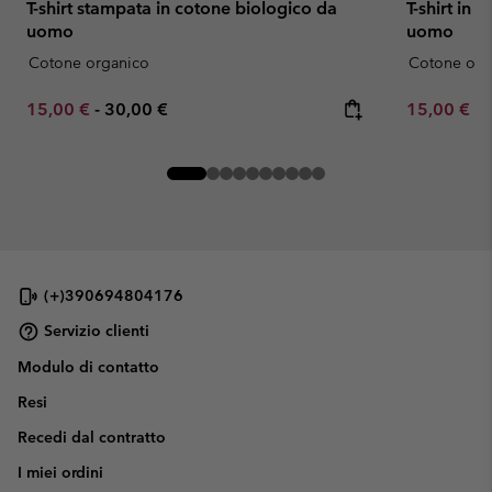
T-shirt stampata in cotone biologico da
T-shirt in
uomo
uomo
Cotone organico
Cotone org
Minimum sale price:
Maximum price:
Minimum sa
15,00 €
-
30,00 €
15,00 €
-
(+)390694804176
Servizio clienti
Modulo di contatto
Resi
Recedi dal contratto
I miei ordini