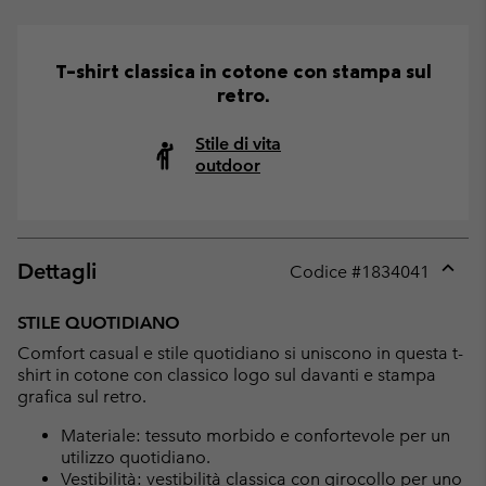
T-shirt classica in cotone con stampa sul
retro.
Stile di vita
outdoor
Dettagli
Codice #
1834041
Expan
or
STILE QUOTIDIANO
collap
Comfort casual e stile quotidiano si uniscono in questa t-
sectio
shirt in cotone con classico logo sul davanti e stampa
grafica sul retro.
Materiale: tessuto morbido e confortevole per un
utilizzo quotidiano.
Vestibilità: vestibilità classica con girocollo per uno