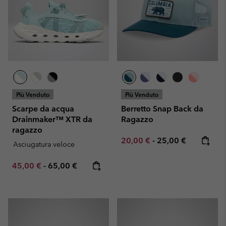
Più Venduto
Più Venduto
Scarpe da acqua
Berretto Snap Back da
Drainmaker™ XTR da
Ragazzo
ragazzo
Minimum sale price:
Maximum price:
20,00 €
-
25,00 €
Asciugatura veloce
Minimum sale price:
Maximum price:
45,00 €
-
65,00 €