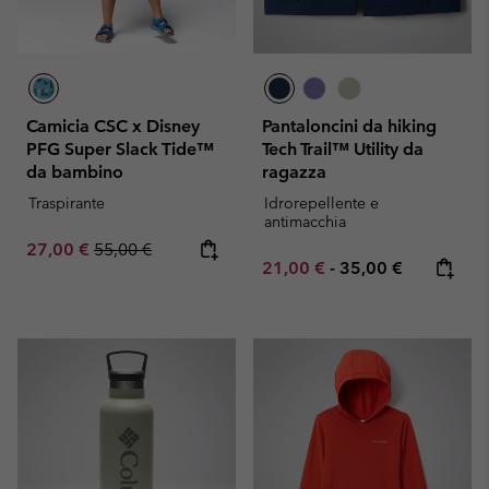
Camicia CSC x Disney
Pantaloncini da hiking
PFG Super Slack Tide™
Tech Trail™ Utility da
da bambino
ragazza
Traspirante
Idrorepellente e
antimacchia
Sale price:
Regular price:
27,00 €
55,00 €
Minimum sale price:
Maximum price:
21,00 €
-
35,00 €