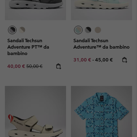
Sandali Techsun
Sandali Techsun
Adventure PT™ da
Adventure™ da bambino
bambino
Minimum sale price:
Maximum price:
31,00 €
-
45,00 €
Sale price:
Regular price:
40,00 €
50,00 €