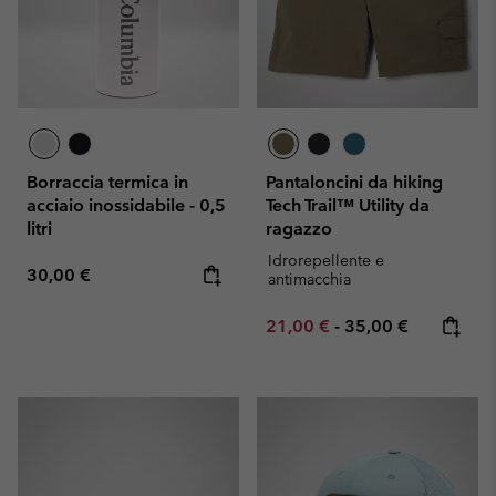
Borraccia termica in
Pantaloncini da hiking
acciaio inossidabile - 0,5
Tech Trail™ Utility da
litri
ragazzo
Idrorepellente e
Regular price:
30,00 €
antimacchia
Minimum sale price:
Maximum price:
21,00 €
-
35,00 €