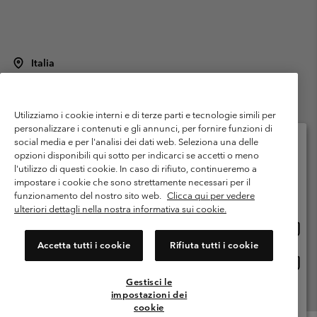
Italia
©
2026
Columbia Sportswear Italy S.R.L.. Via Feltrina Centro 11/8, 31044
Montebelluna (TV) Italia. Tutti i diritti riservati.
Utilizziamo i cookie interni e di terze parti e tecnologie simili per
Termini di utilizzo
Condizioni Generali di Venditaa
Garanzia
personalizzare i contenuti e gli annunci, per fornire funzioni di
Politica sulla privacy
social media e per l'analisi dei dati web. Seleziona una delle
opzioni disponibili qui sotto per indicarci se accetti o meno
Termini e condizioni del programma di membership
l'utilizzo di questi cookie. In caso di rifiuto, continueremo a
Seleziona il paese di spedizione e la lingua
impostare i cookie che sono strettamente necessari per il
Condizioni di utilizzo dei contenuti generati dagli utenti
Impressum
Shopping online disponibile
funzionamento del nostro sito web.
Clicca qui per vedere
Cookies
Public CBCR
ulteriori dettagli nella nostra informativa sui cookie.
Shopp
United States
online
Servizio clienti: Lun. - ven. 9:00 - 13:00 & 14:00- 18:00
Accetta tutti i cookie
Rifiuta tutti i cookie
(+)390694804176
dispon
Shopp
Italia
online
Gestisci le
dispon
impostazioni dei
Visualizza Tutti I Paesi
cookie