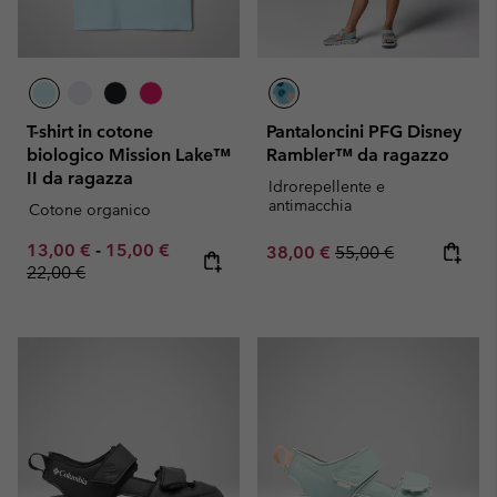
T-shirt in cotone
Pantaloncini PFG Disney
biologico Mission Lake™
Rambler™ da ragazzo
II da ragazza
Idrorepellente e
antimacchia
Cotone organico
Minimum sale price:
Maximum sale price:
Regular price:
13,00 €
-
15,00 €
Sale price:
Regular price:
38,00 €
55,00 €
22,00 €