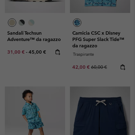
Sandali Techsun
Camicia CSC x Disney
Adventure™ da ragazzo
PFG Super Slack Tide™
da ragazzo
Minimum sale price:
Maximum price:
31,00 €
-
45,00 €
Traspirante
Sale price:
Regular price:
42,00 €
60,00 €