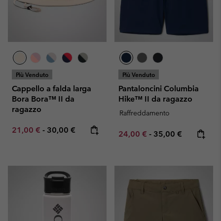
Più Venduto
Più Venduto
Cappello a falda larga
Pantaloncini Columbia
Bora Bora™ II da
Hike™ II da ragazzo
ragazzo
Raffreddamento
Minimum sale price:
Maximum price:
21,00 €
-
30,00 €
Minimum sale price:
Maximum price:
24,00 €
-
35,00 €