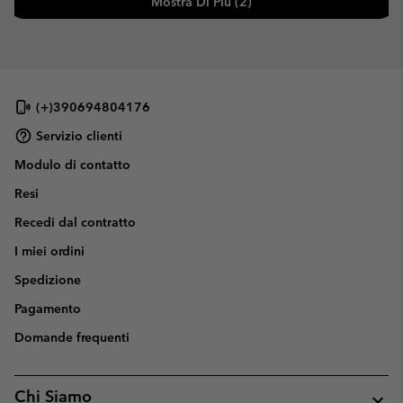
Mostra Di Più (2)
(+)390694804176
Servizio clienti
Modulo di contatto
Resi
Recedi dal contratto
I miei ordini
Spedizione
Pagamento
Domande frequenti
Chi Siamo