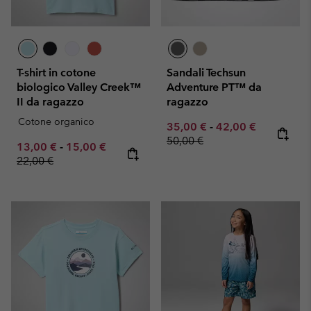
T-shirt in cotone
Sandali Techsun
biologico Valley Creek™
Adventure PT™ da
II da ragazzo
ragazzo
Cotone organico
Minimum sale price:
Maximum sale pric
Regular pr
35,00 €
-
42,00 €
50,00 €
Minimum sale price:
Maximum sale price:
Regular price:
13,00 €
-
15,00 €
22,00 €