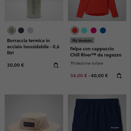
Borraccia termica in
Più Venduto
acciaio inossidabile - 0,6
Felpa con cappuccio
litri
Chill River™ da ragazzo
Protezione solare
Regular price:
30,00 €
Minimum sale price:
Maximum price:
34,00 €
-
40,00 €