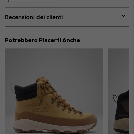
sectio
Expan
or
collap
Recensioni dei clienti
sectio
Expan
or
collap
Potrebbero Piacerti Anche
sectio