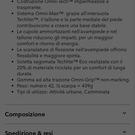
Costruzione Omni-Tech™ impermeabile e
traspirante.
Sistema Omni-Max™: grazie all’intersuola
Techlite™, il tallone e la parte mediale del piede
contribuiscono a creare una base stabile.
Le cupole ammortizzanti nell’avampiede e nel
tallone riducono gli impatti, per un maggior
comfort e ritorno di energia.
Le scanalature di flessione nell’avampiede offrono
flessibilità e maggiore spinta.
Soletta sagomata Techlite™ Eco realizzata con il
20% di materiale riciclato per un comfort di lunga
durata.
Gomma ad alta trazione Omni-Grip™ non-marking.
Peso: numero 42, ½ scarpa = 439g
Tipi di utilizzo: Attività urbane, Camminata
Composizione
Expan
or
collap
Spedizione & resi