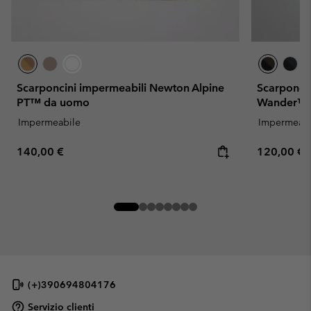
Scarponcini impermeabili Newton Alpine
Scarponci
PT™ da uomo
Wander™ 
Impermeabile
Impermeabi
Regular price:
Regular pr
140,00 €
120,00 €
(+)390694804176
Servizio clienti