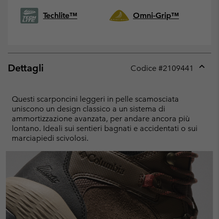
Techlite™
Omni-Grip™
Dettagli
Codice #
2109441
Expan
or
collap
Questi scarponcini leggeri in pelle scamosciata
sectio
uniscono un design classico a un sistema di
ammortizzazione avanzata, per andare ancora più
lontano. Ideali sui sentieri bagnati e accidentati o sui
marciapiedi scivolosi.