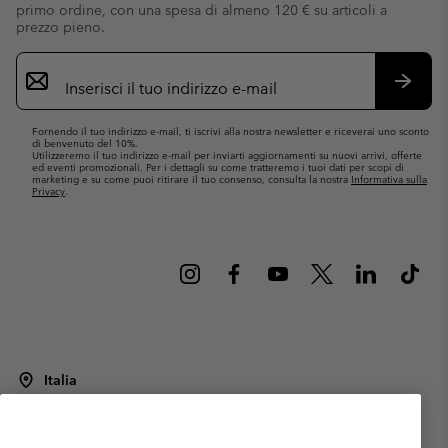
primo ordine, con una spesa di almeno 120 € su articoli a
prezzo pieno.
Iscrizione
e-
mail
Iscrivit
Fornendo il tuo indirizzo e-mail, ti iscrivi alla nostra newsletter e riceverai uno sconto
di benvenuto del 10%.
Utilizzeremo il tuo indirizzo e-mail per inviarti aggiornamenti su nuovi arrivi, offerte
ed eventi promozionali. Per i dettagli su come tratteremo i tuoi dati per scopi di
marketing e su come puoi ritirare il tuo consenso, consulta la nostra
Informativa sulla
Privacy
.
Italia
©
2026
Columbia Sportswear Italy S.R.L.. Via Feltrina Centro 11/8, 31044
Montebelluna (TV) Italia. Tutti i diritti riservati.