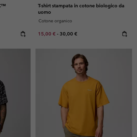
SC™
T-shirt stampata in cotone biologico da
uomo
Cotone organico
Minimum sale price:
Maximum price:
15,00 €
-
30,00 €