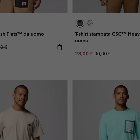
fish Flats™ da uomo
T-shirt stampata CSC™ Heav
uomo
lar price:
00 €
Sale price:
Regular price:
28,00 €
40,00 €