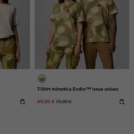
T-Shirt mimetica Endor™ Issue unisex
Sale price:
Regular price:
49,00 €
70,00 €