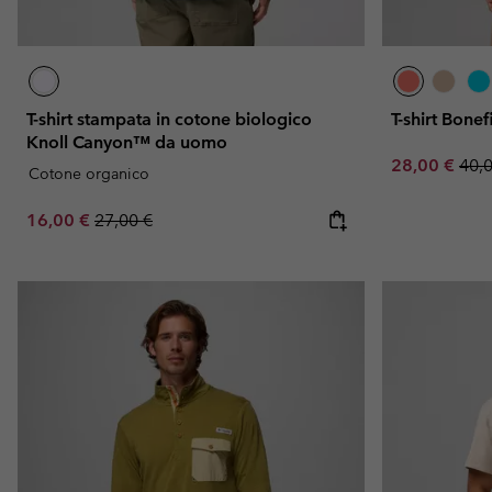
T-shirt stampata in cotone biologico
T-shirt Bone
Knoll Canyon™ da uomo
Sale price:
Regu
28,00 €
40,
Cotone organico
Sale price:
Regular price:
16,00 €
27,00 €