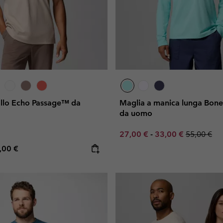
collo Echo Passage™ da
Maglia a manica lunga Bone
da uomo
Minimum sale price:
Maximum sale pric
Regular pr
27,00 €
-
33,00 €
55,00 €
e price:
ximum price:
,00 €