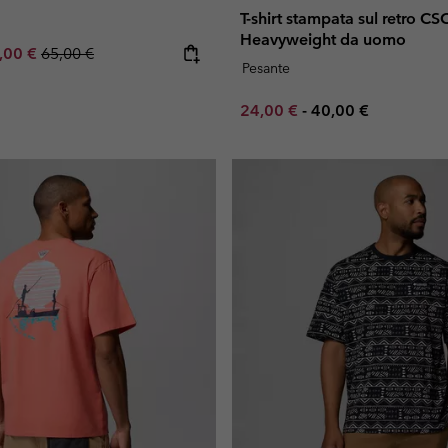
T-shirt stampata sul retro C
Heavyweight da uomo
e price:
ximum sale price:
Regular price:
,00 €
65,00 €
Pesante
Minimum sale price:
Maximum price:
24,00 €
-
40,00 €