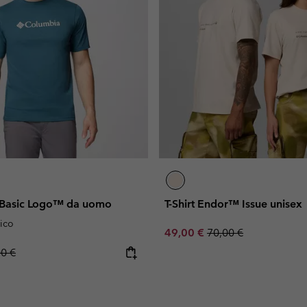
 Basic Logo™ da uomo
T-Shirt Endor™ Issue unisex
ico
Sale price:
Regular price:
49,00 €
70,00 €
lar price:
00 €