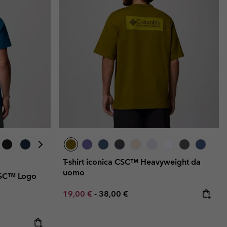
T-shirt iconica CSC™ Heavyweight da
uomo
 CSC™ Logo
Minimum sale price:
Maximum price:
19,00 €
-
38,00 €