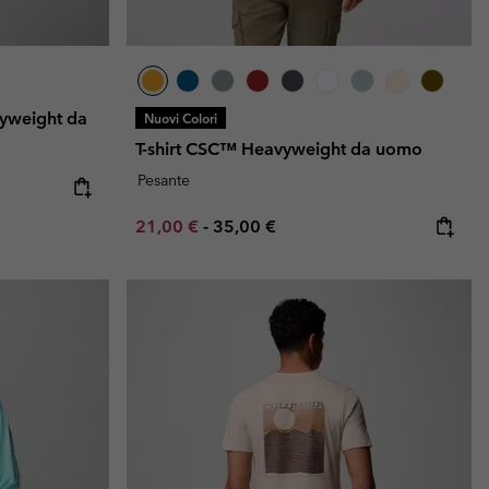
yweight da
Nuovi Colori
T-shirt CSC™ Heavyweight da uomo
Pesante
Minimum sale price:
Maximum price:
21,00 €
-
35,00 €