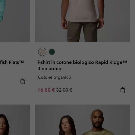
fish Flats™
T-shirt in cotone biologico Rapid Ridge™
II da uomo
Cotone organico
e:
ice:
Sale price:
Regular price:
16,00 €
32,00 €