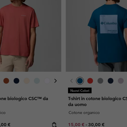
Nuovi Colori
otone biologico CSC™ da
T-shirt in cotone biologico
da uomo
ico
Cotone organico
e price:
ximum price:
Minimum sale price:
Maximum price:
,00 €
15,00 €
-
30,00 €