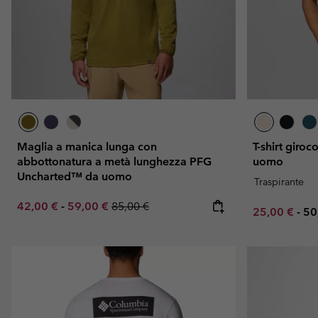
Maglia a manica lunga con
T-shirt giro
abbottonatura a metà lunghezza PFG
uomo
Uncharted™ da uomo
Traspirante
Minimum sale price:
Maximum sale price:
Regular price:
42,00 €
-
59,00 €
85,00 €
Minimum sal
Ma
25,00 €
-
50