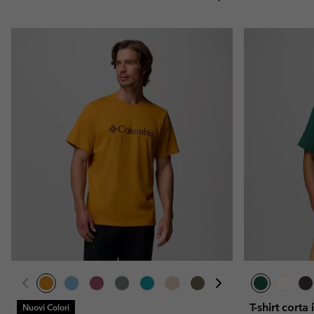
T-shirt cort
Nuovi Colori