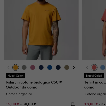
Nuovi Colori
Nuovi Colori
T-shirt in cotone biologico CSC™
T-shirt in c
Outdoor da uomo
uomo
Cotone organico
Cotone organ
Minimum sale price:
Maximum price:
Minimum sal
Ma
15,00 €
-
30,00 €
18,00 €
-
27