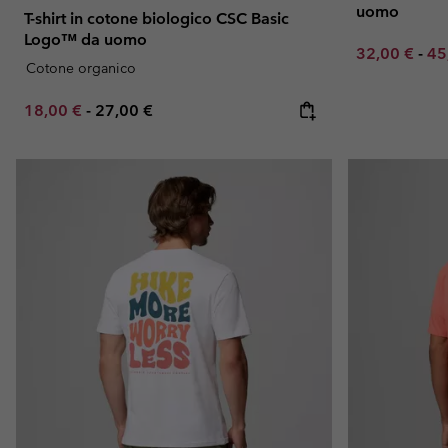
uomo
T-shirt in cotone biologico CSC Basic
Logo™ da uomo
Minimum sal
Ma
32,00 €
-
45
Cotone organico
Minimum sale price:
Maximum price:
18,00 €
-
27,00 €